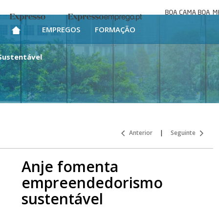
Boa cama bo
Expresso
Expresso Emprego
mesa
EMPREGOS
FORMAÇÃO
Sustentável
Anterior
|
Seguinte
Anje fomenta
empreendedorismo
sustentável