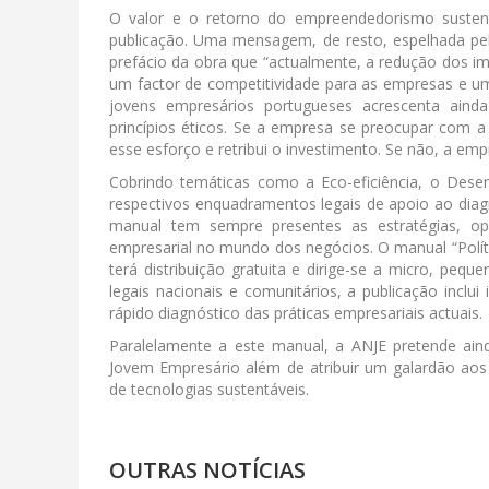
O valor e o retorno do empreendedorismo sustent
publicação. Uma mensagem, de resto, espelhada pel
prefácio da obra que “actualmente, a redução dos i
um factor de competitividade para as empresas e u
jovens empresários portugueses acrescenta ain
princípios éticos. Se a empresa se preocupar com 
esse esforço e retribui o investimento. Se não, a e
Cobrindo temáticas como a Eco-eficiência, o Desen
respectivos enquadramentos legais de apoio ao diag
manual tem sempre presentes as estratégias, op
empresarial no mundo dos negócios. O manual “Políti
terá distribuição gratuita e dirige-se a micro, pe
legais nacionais e comunitários, a publicação inclu
rápido diagnóstico das práticas empresariais actuais.
Paralelamente a este manual, a ANJE pretende ain
Jovem Empresário além de atribuir um galardão aos
de tecnologias sustentáveis.
OUTRAS NOTÍCIAS