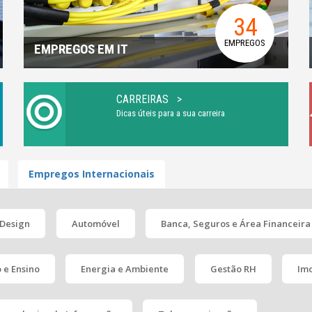
34
EMPREGOS
EMPREGOS EM IT
CARREIRAS >
Dicas úteis para a sua carreira
Empregos
Internacionais
 Design
Automóvel
Banca, Seguros e Área Financeira
 e Ensino
Energia e Ambiente
Gestão RH
Imo