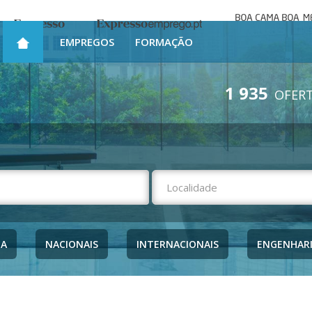
Boa cama bo
Expresso
Expresso Emprego
mesa
EMPREGOS
FORMAÇÃO
1 935
OFERT
NA
NACIONAIS
INTERNACIONAIS
ENGENHAR