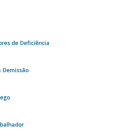
res de Deficiência
a Demissão
rego
abalhador