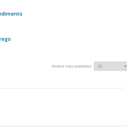
edimento
rego
mostrar mais resultados