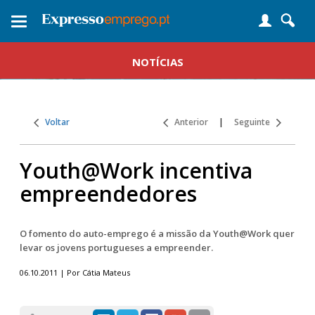
Toggle
navigation
NOTÍCIAS
Voltar
Anterior
|
Seguinte
Youth@Work incentiva
empreendedores
O fomento do auto-emprego é a missão da Youth@Work quer
levar os jovens portugueses a empreender.
06.10.2011 | Por Cátia Mateus