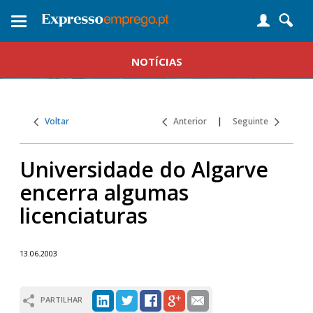
Toggle
navigation
NOTÍCIAS
Voltar
Anterior
|
Seguinte
Universidade do Algarve
encerra algumas
licenciaturas
13.06.2003
PARTILHAR