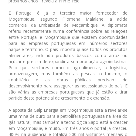
próximos anos”, revela a Prime Yeld.
E Portugal é já o terceiro maior fornecedor de
Moçambique, segundo Filomena Malalane, a adida
comercial da Embaixada de Moçambique. A diplomata
referiu recentemente numa conferência sobre as relações
entre Portugal e Moçambique que existem oportunidades
para as empresas portuguesas em inúmeros sectores
naquele território. O país importa quase todos os produtos
alimentares, incluindo produtos básicos como arroz ou
açúcar e precisa de expandir a sua produção agroindustrial.
Pelo que, sectores como o agroalimentar, a logística,
armazenagem, mas também as pescas, o turismo, o
imobiliário e as obras públicas precisam de
desenvolvimento para assegurar as necessidades do país. E
são várias as empresas portuguesas que já estão a tirar
partido deste potencial de crescimento e expansão.
A aposta da Galp Energia em Moçambique está a revelar-se
uma mina de ouro para a petrolífera portuguesa na área do
gás natural, mas também a tecnológica Sapo está a crescer
em Moçambique, e muito. Em três anos o portal já cresceu
400% na audiência e totaliza 200 mil visitantes mensais o