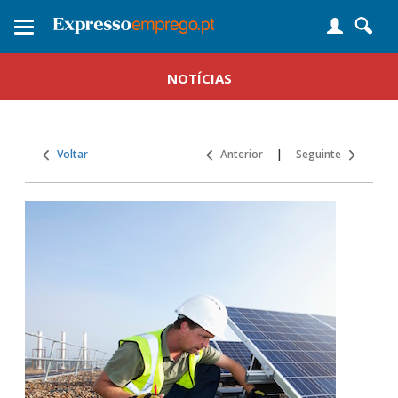
Toggle
navigation
NOTÍCIAS
Voltar
Anterior
|
Seguinte