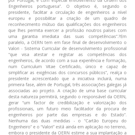
por Portugal, e com especial envolvimento da Ordem dos
Engenheiros portuguesa”. O objetivo é, segundo o
presidente, facilitar a circulação de engenheiros a nível
europeu e possibilitar a criação de um quadro de
reconhecimento mútuo das qualificações dos engenheiros
que lhes permita exercer a profissão noutros países com
uma garantia imediata das suas competências”.?Em
paralelo, a OERN tem em fase final de desenvolvimento o
Valori - Sistema Curricular de desenvolvimento profissional
“que visa atestar e registar as competências dos
engenheiros, de acordo com a sua experiência e formação,
num Curriculum Vitae Certificado, único e capaz de
simplificar as exigências dos concursos públicos”, realça o
presidente acrescentado que a iniciativa incluirá, numa
primeira fase, além de Portugal, três associações galegas já
associadas ao projeto. A criação de uma base curricular
desta natureza permitirá, segundo o responsável da OERN,
gerar “um factor de credibilização e valorização dos
profissionais, um futuro meio facilitador da procura de
engenheiros por parte das empresas e do Estado”.
Nenhuma das duas medidas - o “Cartão Europeu do
Engenheiro” e o “Valori” está ainda em aplicação no terreno,
embora o presidente da OERN estime a sua implantação a