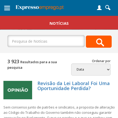
Toggle
navigation
NOTÍCIAS
3 923
Ordenar por
Resultados para a sua
pesquisa
Revisão da Lei Laboral Foi Uma
Oportunidade Perdida?
Sem consenso junto de patrões e sindicatos, a proposta de alteração
ao Código do Trabalho do Governo também não conseguiu garantir
aprovação no Parlamento. O que se perdeu e o que se ganhou com