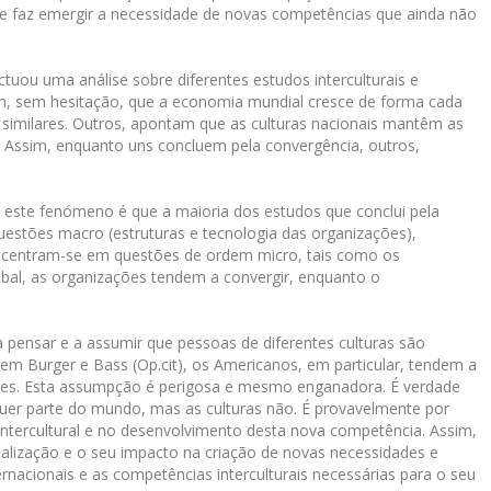
e faz emergir a necessidade de novas competências que ainda não
ectuou uma análise sobre diferentes estudos interculturais e
am, sem hesitação, que a economia mundial cresce de forma cada
similares. Outros, apontam que as culturas nacionais mantêm as
as. Assim, enquanto uns concluem pela convergência, outros,
este fenómeno é que a maioria dos estudos que conclui pela
uestões macro (estruturas e tecnologia das organizações),
, centram-se em questões de ordem micro, tais como os
obal, as organizações tendem a convergir, enquanto o
 pensar e a assumir que pessoas de diferentes culturas são
rem Burger e Bass (Op.cit), os Americanos, em particular, tendem a
eles. Esta assumpção é perigosa e mesmo enganadora. É verdade
quer parte do mundo, mas as culturas não. É provavelmente por
intercultural e no desenvolvimento desta nova competência. Assim,
balização e o seu impacto na criação de novas necessidades e
ernacionais e as competências interculturais necessárias para o seu