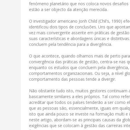
fenómeno planetário que nos coloca novos desafios 
estão a ser objecto da atenção merecida.
O investigador americano Jonh Child (Chil's, 1990) ef
identificou dois tipos de conclusões. Uns que apont
vez mais convergente assente em práticas de gestão 
suas características e abordagens únicas e distintiv
concluem pela tendência para a divergência.
O que acontece, quando olhamos mais de perto para 
convergência das práticas de gestão, centra-se nas q
enquanto os estudos que concluem pela divergência
comportamentos organizacionais. Ou seja, a nível gl
comportamento das pessoas tende a divergir.
Não obstante tudo isto, muitos gestores continuam a
basicamente similares a eles próprios. Tal como refe
acreditar que todos os países tenderão a ser como 
que as pessoas são, essencialmente, iguais em qual
isto que ainda pouco se investe na formação multi e 
neste artigo, abordam-se as principais causas da glo
exigências que se colocam à gestão das carreiras int