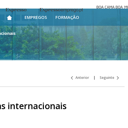
Boa cama bo
Expresso
Expresso Emprego
mesa
EMPREGOS
FORMAÇÃO
acionais
Anterior
|
Seguinte
as internacionais