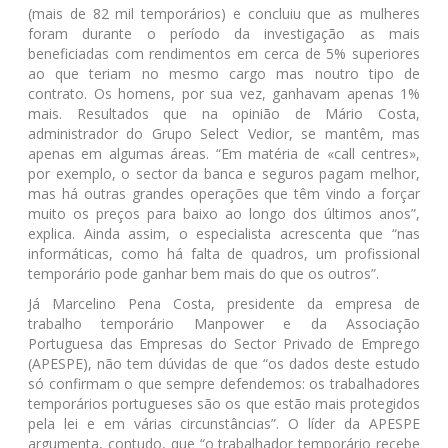
(mais de 82 mil temporários) e concluiu que as mulheres
foram durante o período da investigação as mais
beneficiadas com rendimentos em cerca de 5% superiores
ao que teriam no mesmo cargo mas noutro tipo de
contrato. Os homens, por sua vez, ganhavam apenas 1%
mais. Resultados que na opinião de Mário Costa,
administrador do Grupo Select Vedior, se mantêm, mas
apenas em algumas áreas. “Em matéria de «call centres»,
por exemplo, o sector da banca e seguros pagam melhor,
mas há outras grandes operações que têm vindo a forçar
muito os preços para baixo ao longo dos últimos anos”,
explica. Ainda assim, o especialista acrescenta que “nas
informáticas, como há falta de quadros, um profissional
temporário pode ganhar bem mais do que os outros”.
Já Marcelino Pena Costa, presidente da empresa de
trabalho temporário Manpower e da Associação
Portuguesa das Empresas do Sector Privado de Emprego
(APESPE), não tem dúvidas de que “os dados deste estudo
só confirmam o que sempre defendemos: os trabalhadores
temporários portugueses são os que estão mais protegidos
pela lei e em várias circunstâncias”. O líder da APESPE
argumenta, contudo, que “o trabalhador temporário recebe