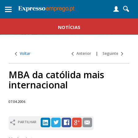
Toggle
navigation
NOTÍCIAS
Voltar
Anterior
|
Seguinte
MBA da católida mais
internacional
07.04.2006
PARTILHAR