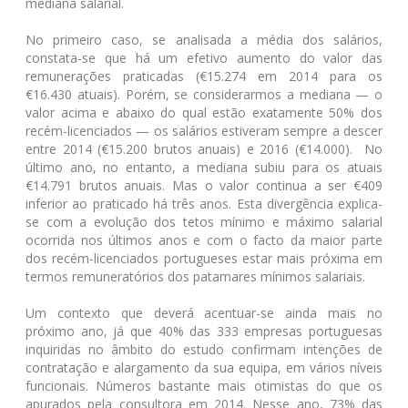
mediana salarial.
No primeiro caso, se analisada a média dos salários,
constata-se que há um efetivo aumento do valor das
remunerações praticadas (€15.274 em 2014 para os
€16.430 atuais). Porém, se considerarmos a mediana — o
valor acima e abaixo do qual estão exatamente 50% dos
recém-licenciados — os salários estiveram sempre a descer
entre 2014 (€15.200 brutos anuais) e 2016 (€14.000). No
último ano, no entanto, a mediana subiu para os atuais
€14.791 brutos anuais. Mas o valor continua a ser €409
inferior ao praticado há três anos. Esta divergência explica-
se com a evolução dos tetos mínimo e máximo salarial
ocorrida nos últimos anos e com o facto da maior parte
dos recém-licenciados portugueses estar mais próxima em
termos remuneratórios dos patamares mínimos salariais.
Um contexto que deverá acentuar-se ainda mais no
próximo ano, já que 40% das 333 empresas portuguesas
inquiridas no âmbito do estudo confirmam intenções de
contratação e alargamento da sua equipa, em vários níveis
funcionais. Números bastante mais otimistas do que os
apurados pela consultora em 2014. Nesse ano, 73% das