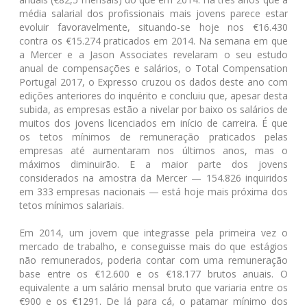
média salarial dos profissionais mais jovens parece estar
evoluir favoravelmente, situando-se hoje nos €16.430
contra os €15.274 praticados em 2014. Na semana em que
a Mercer e a Jason Associates revelaram o seu estudo
anual de compensações e salários, o Total Compensation
Portugal 2017, o Expresso cruzou os dados deste ano com
edições anteriores do inquérito e concluiu que, apesar desta
subida, as empresas estão a nivelar por baixo os salários de
muitos dos jovens licenciados em início de carreira. É que
os tetos mínimos de remuneração praticados pelas
empresas até aumentaram nos últimos anos, mas o
máximos diminuirão. E a maior parte dos jovens
considerados na amostra da Mercer — 154.826 inquiridos
em 333 empresas nacionais — está hoje mais próxima dos
tetos mínimos salariais.
Em 2014, um jovem que integrasse pela primeira vez o
mercado de trabalho, e conseguisse mais do que estágios
não remunerados, poderia contar com uma remuneração
base entre os €12.600 e os €18.177 brutos anuais. O
equivalente a um salário mensal bruto que variaria entre os
€900 e os €1291. De lá para cá, o patamar mínimo dos