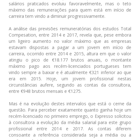
salários praticados evoluiu favoravelmente, mas o teto
máximo das remunerações para quem está em início de
carreira tem vindo a diminuir progressivamente.
A análise das previsões remuneratórias dos estudos Total
Compesation, entre 2014 e 2017, revela que, pese embora
um ligeiro aumento no valor máximo que as empresas
estavam dispostas a pagar a um jovem em início de
carreira, ocorrido entre 2014 e 2015, altura em que o valor
atingiu o pico de €18.177 brutos anuais, o montante
máximo pago aos recém-licenciados portugueses tem
vindo sempre a baixar e é atualmente €321 inferior ao que
era em 2015. Hoje, um jovem profissional nestas
circunstâncias aufere, segundo as contas da consultora,
entre €948 brutos mensais e €1275.
Mas é na evolução destes intervalos que está o cerne da
questão. Para perceber exatamente quanto ganha hoje um
recém-licenciado no primeiro emprego, o Expresso solicitou
à consultora a evolução da média salarial para este grupo
profissional entre 2014 e 2017. As contas diferem
consoante a referência considerada seja a média ou a