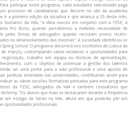
 Para participar neste programa, cada estudante selecionado paga
 um processo de candidaturas que decorre no site da academia
 é a primeira edição da iniciativa e que arranca a 25 deste mês.
sos humanos da VdA, “a ideia nasceu em conjunto com a TESE, a
ama Pro Bono, quando percebemos a evidente necessidade de
ills pelas firmas de advogados quando recrutam jovens recém-
sidades no desenvolvimento das mesmas”. A sociedade identificou-se
a Spring School. O programa decorrerá nos escritórios de Lisboa da
de março), contemplando várias iniciativas e oportunidades para
negociação, trabalho em equipa ou técnicas de apresentação.
nhecimento, com o objetivo de potenciar a gestão dos talentos
retende ser uma ponte para a vida profissional e uma aposta de
as jurídicas ensinadas nas universidades, contribuindo assim para
onduzir as várias sessões formativas pensadas para este programa
madores da TESE, advogados da VdA e também consultores que
or Alchemy. “Os alunos que mais se destacarem durante a frequência
entar um estágio de Verão na VdA, altura em que poderão pôr em
s oportunidades profissionais.