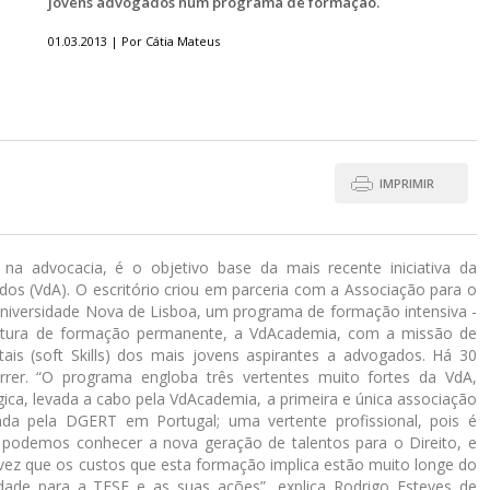
jovens advogados num programa de formação.
01.03.2013 | Por Cátia Mateus
IMPRIMIR
 na advocacia, é o objetivo base da mais recente iniciativa da
os (VdA). O escritório criou em parceria com a Associação para o
niversidade Nova de Lisboa, um programa de formação intensiva -
strutura de formação permanente, a VdAcademia, com a missão de
s (soft Skills) dos mais jovens aspirantes a advogados. Há 30
rer. “O programa engloba três vertentes muito fortes da VdA,
ca, levada a cabo pela VdAcademia, a primeira e única associação
da pela DGERT em Portugal; uma vertente profissional, pois é
 podemos conhecer a nova geração de talentos para o Direito, e
 vez que os custos que esta formação implica estão muito longe do
idade para a TESE e as suas ações”, explica Rodrigo Esteves de