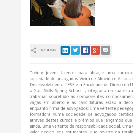
PARTILHAR
Treinar jovens talentos para abraçar uma carreira
sociedade de advogados Vieira de Almeida e Associad
Desenvolvimento TESE e a Faculdade de Direito da U
o Soft Skills Spring School -, integrado na sua e
trabalhar sobretudo as componentes composamentai
vagas em aberto e as candidaturas estão a decor
enquanto firma de advogados: uma vertente pedagógi
formadora numa sociedade de advogados certifica
através destes cursos e prémios que lançamos que
ainda, uma vertente de responsabilidade social, uma
valor pedido aos estudantes, que reverte na total