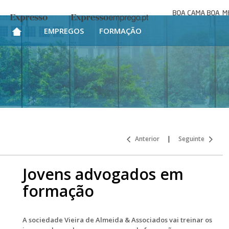
Boa cama bo
Expresso
Expresso Emprego
mesa
EMPREGOS
FORMAÇÃO
Anterior
|
Seguinte
Jovens advogados em
formação
A sociedade Vieira de Almeida & Associados vai treinar os