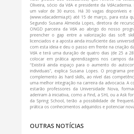
Oliveira, sócio da VdA e presidente da VdAcademia.
um valor de 30 euros. Há 30 vagas disponíveis e
(www.vdacademia.pt) até 15 de março, para esta que
Segundo Susana Almeida Lopes, diretora de recur
ONGD parceira da VdA ao abrigo do nosso progr
preencher o gap entre a valorização das soft sk
licenciados e a aposta ainda insuficiente das univer
com esta ideia e deu o passo em frente na criação d
VdA e terá uma duração de quatro dias (de 25 a 28 
colocar em prática aprendizagens nos campos da 
“Existirá ainda espaço para o aumento do autoco
individuais”, explica Susana Lopes. O programa p
complemento às hard skills, ao nível das competênci
uma melhor integração na carreira da advocacia. A c
estarão professores da Universidade Nova, for
aderiram à iniciativa, como a Find, a SHL ou a Ask f
da Spring School, terão a possibilidade de frequ
prática os conhecimentos adquiridos e potenciar nova
OUTRAS NOTÍCIAS