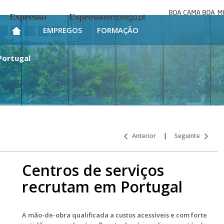
Boa cama bo
Expresso
Expresso Emprego
mesa
EMPREGOS
FORMAÇÃO
Portugal
Anterior
|
Seguinte
Centros de serviços
recrutam em Portugal
A mão-de-obra qualificada a custos acessíveis e com forte