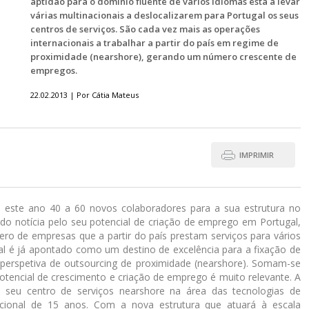
aptidão para o domínio fluente de vários idiomas está a levar
várias multinacionais a deslocalizarem para Portugal os seus
centros de serviços. São cada vez mais as operações
internacionais a trabalhar a partir do país em regime de
proximidade (nearshore), gerando um número crescente de
empregos.
22.02.2013 | Por Cátia Mateus
IMPRIMIR
á este ano 40 a 60 novos colaboradores para a sua estrutura no
do notícia pelo seu potencial de criação de emprego em Portugal,
o de empresas que a partir do país prestam serviços para vários
l é já apontado como um destino de excelência para a fixação de
 perspetiva de outsourcing de proximidade (nearshore). Somam-se
tencial de crescimento e criação de emprego é muito relevante. A
o seu centro de serviços nearshore na área das tecnologias de
cional de 15 anos. Com a nova estrutura que atuará à escala