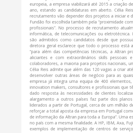
europeia, a empresa viabilizará até 2015 a criação d
ano, estando as candidaturas em aberto. Célia Reis,
recrutamento vão depender dos projetos a iniciar e 
Fundão foi escolhida também pela “proximidade com 
profissionais”. No processo de recrutamento atua
informática, de telecomunicações ou eletrotécnica
são admitidos como candidatos desde que possuam
diretora geral esclarece que todo o processo está a
“para além das competências técnicas, a Altran p
aliciantes e com extraordinários skills pessoa
colaboradores, a maioria para projetos nacionais,
Célia Reis admite que além das 120 vagas a criar at
desenvolver outras áreas de negócio para as quai
empresa já integra uma equipa de 400 elementos
innovation makers, consultores e profissionais que tê
dado resposta às necessidades de clientes locali
alargamento a outros países faz parte dos plan
liderados a partir de Portugal, cerca de um milhão d
reforçar a total aposta da empresa em Portugal como
de informação da Altran para toda a Europa”. Uma
no país com a mesma finalidade. A HP, IBM, Axa, Fuj
exemplos de implementação de centros de serviço