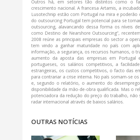
Outros há, em setores tão distintos como o fa
crescimento nacional. A francesa Artamis, a incubad
Lusotechnip estão com Portugal na mira e poderão c
do outsourcing Portugal tem potencial para se torna
outsourcing, alavancando dessa forma os níveis d
como Destino de Nearshore Outsourcing”, recentem
2008 reúne as principais empresas do sector a opera
tem vindo a ganhar maturidade no país com apli
informação, a segurança, os recursos humanos, o tra
aumento da aposta das empresas em Portugal es
portugueses, os salários competitivos, a facilid
estrangeiras, os custos competitivos, o facto das
para contrariar a crise interna. No país somam-se o
e, segundo o relatório, o aumento do desemprego
disponibilidade da mão-de-obra qualificada. Mas o rel
potenciadora da redução do preço do trabalho, não 
radar internacional através de baixos salários.
OUTRAS NOTÍCIAS