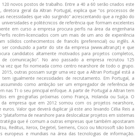
e 120 novos postos de trabalho. Entre a 40 a 60 serão criados este
 diretora geral da Altran Portugal, explica que “os processos de
das necessidades que vão surgindo” acrescentando que a região do
universidades e politécnicos de referência que formam excelentes
lmente em curso a empresa procura perfis na área da engenharia
. Perfis recém-licenciados com um mais de um ano de experiência
 sólidos conhecimentos de francês (preferencial) ou inglês. A
 ser conduzido a partir do site da empresa (www.altran.pt) e que
rocura candidatos altamente motivados para projetos completos,
is e de comunicação”. No ano passado a empresa recrutou 125
 uma vez que foi nomeada como centro nearshore de todo o grupo.
é 2015, outras possam surgir uma vez que a Altran Portugal está a
s tem igualmente necessidades de recrutamento. Em Portugal, a
, assumindo como ambição ser um empregador de referência de
m nas TI o seu principal enfoque. A partir de Portugal a Altran tem
zados em geografias próximas como França, Holanda ou Suíça. O
os da empresa que em 2012 somou com os projetos nearshore,
e euros. Valor que deverá duplicar já este ano levando Célia Reis a
 “plataforma de nearshore para deslocalizar projetos em sistemas
 estratégia que é comum a outras empresas que também apostaram
itsu, Reditus, Xerox, Degetel, Siemens, Cisco ou Microsoft são bom
s europeus e mundiais na área das tecnologias de informação.