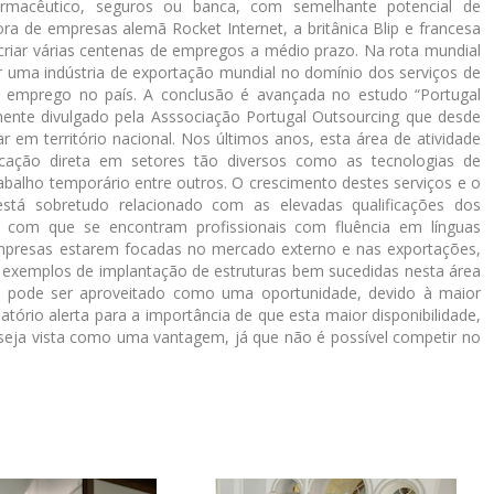
rmacêutico, seguros ou banca, com semelhante potencial de
ora de empresas alemã Rocket Internet, a britânica Blip e francesa
riar várias centenas de empregos a médio prazo. Na rota mundial
r uma indústria de exportação mundial no domínio dos serviços de
e emprego no país. A conclusão é avançada no estudo “Portugal
ente divulgado pela Asssociação Portugal Outsourcing que desde
r em território nacional. Nos últimos anos, esta área de atividade
cação direta em setores tão diversos como as tecnologias de
balho temporário entre outros. O crescimento destes serviços e o
tá sobretudo relacionado com as elevadas qualificações dos
ade com que se encontram profissionais com fluência em línguas
 empresas estarem focadas no mercado externo e nas exportações,
s exemplos de implantação de estruturas bem sucedidas nesta área
 pode ser aproveitado como uma oportunidade, devido à maior
atório alerta para a importância de que esta maior disponibilidade,
seja vista como uma vantagem, já que não é possível competir no