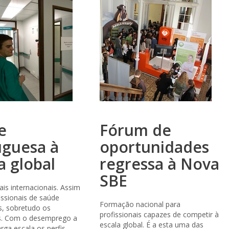
e
Fórum de
uguesa à
oportunidades
a global
regressa à Nova
SBE
is internacionais. Assim
issionais de saúde
Formação nacional para
s, sobretudo os
profissionais capazes de competir à
s. Com o desemprego a
escala global. É a esta uma das
arga escala os perfis