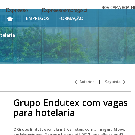
Boa cama bo
Expresso
Expresso Emprego
mesa
EMPREGOS
FORMAÇÃO
telaria
Anterior
|
Seguinte
Grupo Endutex com vagas
para hotelaria
O Grupo Endutex vai abrir três hotéis com a insígnia Moov,
em Matosinhos, Oeiras e Lisboa até 2017, que vão criar 42