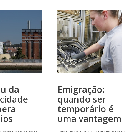
u da
Emigração:
icidade
quando ser
pera
temporário é
ios
uma vantagem