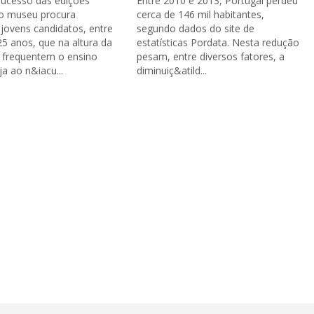
sucesso das edições
Entre 2010 e 2013, Portugal perdeu
 o museu procura
cerca de 146 mil habitantes,
jovens candidatos, entre
segundo dados do site de
25 anos, que na altura da
estatísticas Pordata. Nesta redução
 frequentem o ensino
pesam, entre diversos fatores, a
ja ao n&iacu...
diminuiç&atild...