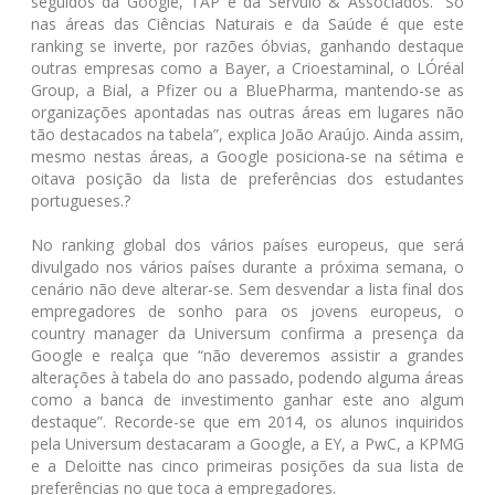
seguidos da Google, TAP e da Sérvulo & Associados. “Só
nas áreas das Ciências Naturais e da Saúde é que este
ranking se inverte, por razões óbvias, ganhando destaque
outras empresas como a Bayer, a Crioestaminal, o LÓréal
Group, a Bial, a Pfizer ou a BluePharma, mantendo-se as
organizações apontadas nas outras áreas em lugares não
tão destacados na tabela”, explica João Araújo. Ainda assim,
mesmo nestas áreas, a Google posiciona-se na sétima e
oitava posição da lista de preferências dos estudantes
portugueses.?
No ranking global dos vários países europeus, que será
divulgado nos vários países durante a próxima semana, o
cenário não deve alterar-se. Sem desvendar a lista final dos
empregadores de sonho para os jovens europeus, o
country manager da Universum confirma a presença da
Google e realça que “não deveremos assistir a grandes
alterações à tabela do ano passado, podendo alguma áreas
como a banca de investimento ganhar este ano algum
destaque”. Recorde-se que em 2014, os alunos inquiridos
pela Universum destacaram a Google, a EY, a PwC, a KPMG
e a Deloitte nas cinco primeiras posições da sua lista de
preferências no que toca a empregadores.