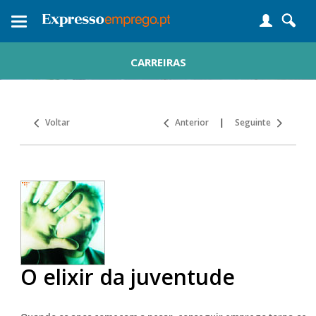
Toggle
navigation
CARREIRAS
Voltar
Anterior
|
Seguinte
O elixir da juventude