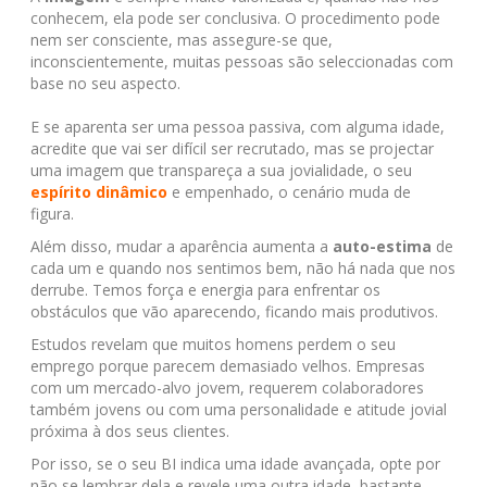
conhecem, ela pode ser conclusiva. O procedimento pode
nem ser consciente, mas assegure-se que,
inconscientemente, muitas pessoas são seleccionadas com
base no seu aspecto.
E se aparenta ser uma pessoa passiva, com alguma idade,
acredite que vai ser difícil ser recrutado, mas se projectar
uma imagem que transpareça a sua jovialidade, o seu
espírito dinâmico
e empenhado, o cenário muda de
figura.
Além disso, mudar a aparência aumenta a
auto-estima
de
cada um e quando nos sentimos bem, não há nada que nos
derrube. Temos força e energia para enfrentar os
obstáculos que vão aparecendo, ficando mais produtivos.
Estudos revelam que muitos homens perdem o seu
emprego porque parecem demasiado velhos. Empresas
com um mercado-alvo jovem, requerem colaboradores
também jovens ou com uma personalidade e atitude jovial
próxima à dos seus clientes.
Por isso, se o seu BI indica uma idade avançada, opte por
não se lembrar dela e revele uma outra idade, bastante