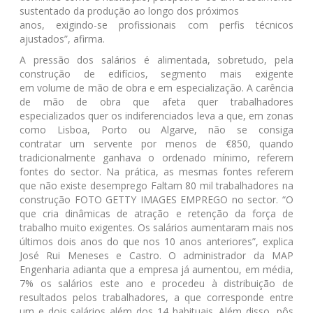
sustentado da produção ao longo dos próximos
anos, exigindo-se profissionais com perfis técnicos
ajustados”, afirma.
A pressão dos salários é alimentada, sobretudo, pela
construção de edifícios, segmento mais exigente
em volume de mão de obra e em especialização. A carência
de mão de obra que afeta quer trabalhadores
especializados quer os indiferenciados leva a que, em zonas
como Lisboa, Porto ou Algarve, não se consiga
contratar um servente por menos de €850, quando
tradicionalmente ganhava o ordenado mínimo, referem
fontes do sector. Na prática, as mesmas fontes referem
que não existe desemprego Faltam 80 mil trabalhadores na
construção FOTO GETTY IMAGES EMPREGO no sector. “O
que cria dinâmicas de atração e retenção da força de
trabalho muito exigentes. Os salários aumentaram mais nos
últimos dois anos do que nos 10 anos anteriores”, explica
José Rui Meneses e Castro. O administrador da MAP
Engenharia adianta que a empresa já aumentou, em média,
7% os salários este ano e procedeu à distribuição de
resultados pelos trabalhadores, a que corresponde entre
um e dois salários além dos 14 habituais. Além disso, pôs