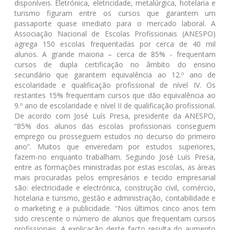
disponíveis. Eletrónica, eletricidade, metalúrgica, hotelaria e
turismo figuram entre os cursos que garantem um
passaporte quase imediato para o mercado laboral. A
Associação Nacional de Escolas Profissionais (ANESPO)
agrega 150 escolas frequentadas por cerca de 40 mil
alunos. A grande maioria – cerca de 85% - frequentam
cursos de dupla certificação no âmbito do ensino
secundário que garantem equivalência ao 12.º ano de
escolaridade e qualificação profissional de nível IV. Os
restantes 15% frequentam cursos que dão equivalência ao
9.º ano de escolaridade e nível II de qualificação profissional.
De acordo com José Luís Presa, presidente da ANESPO,
“85% dos alunos das escolas profissionais conseguem
emprego ou prosseguem estudos no decurso do primeiro
ano”. Muitos que enveredam por estudos superiores,
fazem-no enquanto trabalham. Segundo José Luís Presa,
entre as formações ministradas por estas escolas, as áreas
mais procuradas pelos empresários e tecido empresarial
são: electricidade e electrónica, construção civil, comércio,
hotelaria e turismo, gestão e administração, contabilidade e
o marketing e a publicidade. “Nos últimos cinco anos tem
sido crescente o número de alunos que frequentam cursos
profissionais. A explicação deste facto resulta do aumento