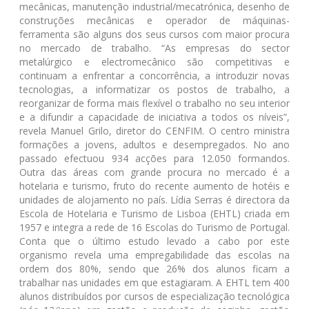
mecânicas, manutenção industrial/mecatrónica, desenho de
construções mecânicas e operador de máquinas-
ferramenta são alguns dos seus cursos com maior procura
no mercado de trabalho. “As empresas do sector
metalúrgico e electromecânico são competitivas e
continuam a enfrentar a concorrência, a introduzir novas
tecnologias, a informatizar os postos de trabalho, a
reorganizar de forma mais flexível o trabalho no seu interior
e a difundir a capacidade de iniciativa a todos os níveis”,
revela Manuel Grilo, diretor do CENFIM. O centro ministra
formações a jovens, adultos e desempregados. No ano
passado efectuou 934 acções para 12.050 formandos.
Outra das áreas com grande procura no mercado é a
hotelaria e turismo, fruto do recente aumento de hotéis e
unidades de alojamento no país. Lídia Serras é directora da
Escola de Hotelaria e Turismo de Lisboa (EHTL) criada em
1957 e integra a rede de 16 Escolas do Turismo de Portugal.
Conta que o último estudo levado a cabo por este
organismo revela uma empregabilidade das escolas na
ordem dos 80%, sendo que 26% dos alunos ficam a
trabalhar nas unidades em que estagiaram. A EHTL tem 400
alunos distribuídos por cursos de especialização tecnológica