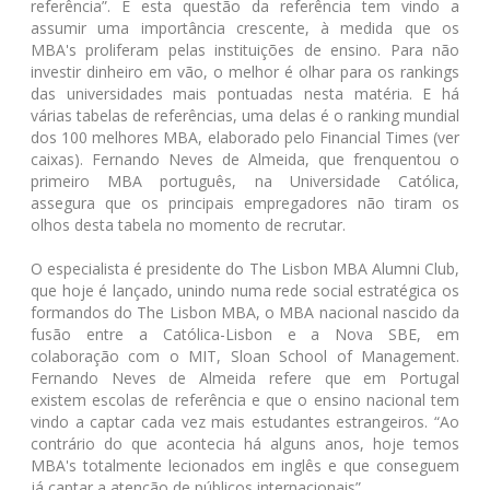
referência”. E esta questão da referência tem vindo a
assumir uma importância crescente, à medida que os
MBA's proliferam pelas instituições de ensino. Para não
investir dinheiro em vão, o melhor é olhar para os rankings
das universidades mais pontuadas nesta matéria. E há
várias tabelas de referências, uma delas é o ranking mundial
dos 100 melhores MBA, elaborado pelo Financial Times (ver
caixas). Fernando Neves de Almeida, que frenquentou o
primeiro MBA português, na Universidade Católica,
assegura que os principais empregadores não tiram os
olhos desta tabela no momento de recrutar.
O especialista é presidente do The Lisbon MBA Alumni Club,
que hoje é lançado, unindo numa rede social estratégica os
formandos do The Lisbon MBA, o MBA nacional nascido da
fusão entre a Católica-Lisbon e a Nova SBE, em
colaboração com o MIT, Sloan School of Management.
Fernando Neves de Almeida refere que em Portugal
existem escolas de referência e que o ensino nacional tem
vindo a captar cada vez mais estudantes estrangeiros. “Ao
contrário do que acontecia há alguns anos, hoje temos
MBA's totalmente lecionados em inglês e que conseguem
já captar a atenção de públicos internacionais”.