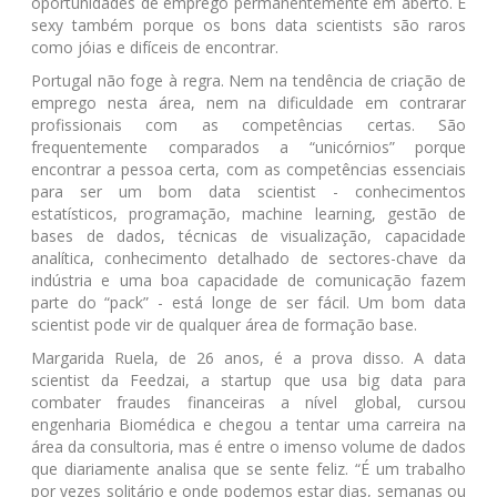
oportunidades de emprego permanentemente em aberto. E
sexy também porque os bons data scientists são raros
como jóias e difíceis de encontrar.
Portugal não foge à regra. Nem na tendência de criação de
emprego nesta área, nem na dificuldade em contrarar
profissionais com as competências certas. São
frequentemente comparados a “unicórnios” porque
encontrar a pessoa certa, com as competências essenciais
para ser um bom data scientist - conhecimentos
estatísticos, programação, machine learning, gestão de
bases de dados, técnicas de visualização, capacidade
analítica, conhecimento detalhado de sectores-chave da
indústria e uma boa capacidade de comunicação fazem
parte do “pack” - está longe de ser fácil. Um bom data
scientist pode vir de qualquer área de formação base.
Margarida Ruela, de 26 anos, é a prova disso. A data
scientist da Feedzai, a startup que usa big data para
combater fraudes financeiras a nível global, cursou
engenharia Biomédica e chegou a tentar uma carreira na
área da consultoria, mas é entre o imenso volume de dados
que diariamente analisa que se sente feliz. “É um trabalho
por vezes solitário e onde podemos estar dias, semanas ou