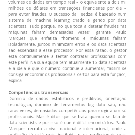
volumes de dados em tempo real – o equivalente a dois mil
milhões de dólares em transações financieiras por dia –
para evitar fraudes. O sucesso da Feedzai é baseado num
sistema de machine learning criado e gerido por data
scientists. Tudo porque, no que toca a detetar fraudes “as
máquinas falham demasiadas vezes”, garante Paulo
Marques que enfatiza “homens e máquinas falham
isoladamente. Juntos minimizam erros e os data scientists
são essenciais a esse processo”. Por essa razão, o gestor
está continuamente a tentar contratar profissionais com
este perfil. Na sua equipa tem atualmente 15 data scientists
e a ideia é que o número continue a aumentar, “assim se
consiga encontrar os profissionais certos para esta função”,
explica.
Competências transversais
Domínio de dados estatísticos e preditivos, orientação
tecnológica, domínio de ferramentas big data são, não
raras vezes, demasiadas competências para exigir a um só
profissionais. Mas é ditos que se trata quando se fala de
data scientists e por isso é que é difícil encontrá-los. Paulo
Marques recruta a nível nacional e internacional, onde a
profissão já está mais instituída e os profissionais mais