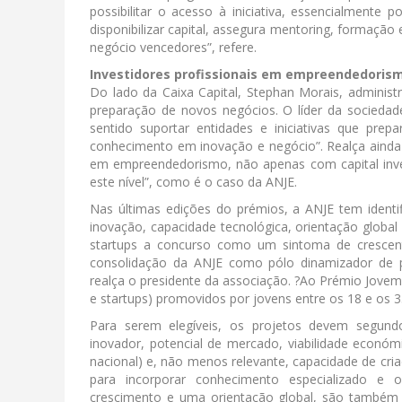
possibilitar o acesso à iniciativa, essencialment
disponibilizar capital, assegura mentoring, formaçã
negócio vencedores”, refere.
Investidores profissionais em empreendedoris
Do lado da Caixa Capital, Stephan Morais, administr
preparação de novos negócios. O líder da sociedade 
sentido suportar entidades e iniciativas que p
conhecimento em inovação e negócio”. Realça ainda q
em empreendedorismo, não apenas com capital inv
este nível”, como é o caso da ANJE.
Nas últimas edições do prémios, a ANJE tem identi
inovação, capacidade tecnológica, orientação global 
startups a concurso como um sintoma de crescen
consolidação da ANJE como pólo dinamizador de proj
realça o presidente da associação. ?Ao Prémio Jovem
e startups) promovidos por jovens entre os 18 e os 3
Para serem elegíveis, os projetos devem segundo 
inovador, potencial de mercado, viabilidade económi
nacional) e, não menos relevante, capacidade de cri
para incorporar conhecimento especializado e o
crescimento e uma orientação global, são também 