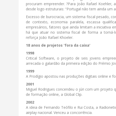
procuram empreender. ?Para João Rafael Koehler, 
desde logo estruturais: “Portugal não tem ainda um 
Excesso de burocracia, um sistema fiscal pesado, com
de contexto, economia paralela, escassa qualif
empresários, fatores que ainda limitam a iniciativa e
há que atuar no sistema fiscal de forma a torná-l
reforça João Rafael Khoeler.
18 anos de projetos 'fora da caixa'
1998
Critical Software, o projeto de seis jovens empre
arrecada o galardão da primeira edição do Prémio 
1999
A Prodígio apostou nas produções digitais online e fo
2001
Miguel Rodrigues concendeu o júri com um projeto qu
de formação online, a Global Clip.
2002
A ideia de Fernando Teófilo e Rui Costa, a Radionet
airplay nacional. Venceu a concorrência.