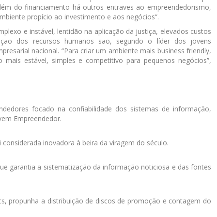
além do financiamento há outros entraves ao empreendedorismo,
ambiente propício ao investimento e aos negócios”.
plexo e instável, lentidão na aplicação da justiça, elevados custos
icação dos recursos humanos são, segundo o líder dos jovens
mpresarial nacional. “Para criar um ambiente mais business friendly,
o mais estável, simples e competitivo para pequenos negócios”,
endedores focado na confiabilidade dos sistemas de informação,
Jovem Empreendedor.
i considerada inovadora à beira da viragem do século.
e garantia a sistematização da informação noticiosa e das fontes
ics, propunha a distribuição de discos de promoção e contagem do