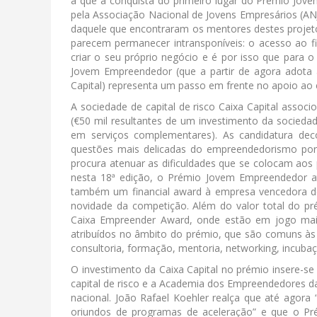
a que a conquista do primeiro lugar do Prémio J
pela Associação Nacional de Jovens Empresários (ANJ
daquele que encontraram os mentores destes projeto
parecem permanecer intransponíveis: o acesso ao 
criar o seu próprio negócio e é por isso que para o
Jovem Empreendedor (que a partir de agora adota
Capital) representa um passo em frente no apoio ao
A sociedade de capital de risco Caixa Capital assoc
(€50 mil resultantes de um investimento da socieda
em serviços complementares). As candidatura de
questões mais delicadas do empreendedorismo port
procura atenuar as dificuldades que se colocam aos 
nesta 18ª edição, o Prémio Jovem Empreendedor at
também um financial award à empresa vencedora de 5
novidade da competição. Além do valor total do pr
Caixa Empreender Award, onde estão em jogo mai
atribuídos no âmbito do prémio, que são comuns às e
consultoria, formação, mentoria, networking, incubaç
O investimento da Caixa Capital no prémio insere-se
capital de risco e a Academia dos Empreendedores 
nacional. João Rafael Koehler realça que até agor
oriundos de programas de aceleração” e que o Pr