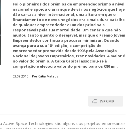
Foi o pioneiros dos prémios de empreendedorismo a nível
nacional e apoiou o arranque de vários negócios que hoje
dão cartas a nível internacional, uma altura em que o
financiamento de novos negócios era a mais dura batalha
de qualquer empreendedor e um dos principais
responsáveis pela sua mortalidade. Um cenário que não
mudou tanto quanto o desejável, mas que o Prémio Jovem
Empreendedor continua a procurar minimizar. Quando
avança para a sua 18ª edição, a competição de
empreendedor promovida desde 1998 pela Associação
Nacional de Jovens Empresários, traz novidades. A maior é
no valor do prémio. A Caixa Capital associou-se à
competição e elevou o valor do prémio para os €80 mil.
03.09.2016 | Por Cátia Mateus
IMPRIMIR
 ou Active Space Technologies são alguns dos projetos empresariais