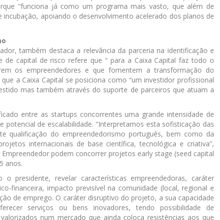
e porque “funciona já como um programa mais vasto, que além de
o e incubação, apoiando o desenvolvimento acelerado dos planos de
mo
ador, também destaca a relevância da parceria na identificação e
de capital de risco refere que “ para a Caixa Capital faz todo o
reparem os empreendedores e que fomentem a transformação do
ue a Caixa Capital se posiciona como “um investidor profissional
estido mas também através do suporte de parceiros que atuam a
ficado entre as startups concorrentes uma grande intensidade de
e potencial de escalabilidade. “Interpretamos esta sofisticação das
te qualificação do empreendedorismo português, bem como da
etos internacionais de base científica, tecnológica e criativa”,
 Empreendedor podem concorrer projetos early stage (seed capital
5 anos.
o presidente, revelar características empreendedoras, caráter
co-financeira, impacto previsível na comunidade (local, regional e
ação de emprego. O caráter disruptivo do projeto, a sua capacidade
ferecer serviços ou bens inovadores, tendo possibilidade de
valorizados num mercado que ainda coloca resistências aos que