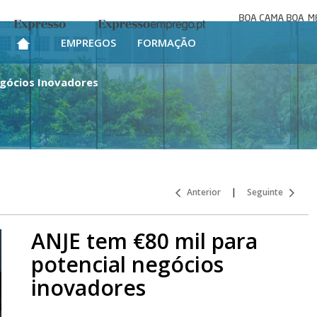
Boa cama bo
Expresso
Expresso Emprego
mesa
EMPREGOS
FORMAÇÃO
egócios Inovadores
Anterior
|
Seguinte
ANJE tem €80 mil para
potencial negócios
inovadores