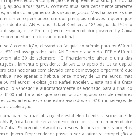
ovem Empreendedor, a competição de empreendedorismo promovida
E), ajudou a “dar gás”. O contexto atual será certamente diferente
s, à data do lançamento dos seus negócios. Mas há barreiras que
financiamento permanece um dos principais entraves a quem quer
 presidente da ANJE, João Rafael Koehler, a 18ª edição do Prémio
 a designação de Prémio Jovem Empreendedor powered by Caixa
 empreendedorismo inovador nacional.
iou-se à competição, elevando a fasquia do prémio para os €80 mil
de, €20 mil assegurados pela ANJE com o apoio do IEFP e €10 mil
correm até 30 de setembro. “O financiamento ainda é uma das
uguês”, lamenta o presidente da ANJE. O apoio da Caixa Capital
projetos nacionais com elevado cariz de inovação e “permitirá que
ribua, não apenas o habitual prize money de 20 mil euros, mas
0 mil euros”, explica João Rafael Khoeler. E esta não é a única
émio, o vencedor é automaticamente selecionado para a final do
s €100 mil. Há ainda que somar outros apoios complementares
dições anteriores, e que estão avaliados em €10 mil: serviços de
ão e aceleração.
 numa parceria mais abrangente estabelecida entre a sociedade de
da ANJE, focada no desenvolvimento do ecossistema empreendedor
a “o Caixa Empreender Award era reservado aos melhores projetos
émio Jovem Empreendedor passa a ser a primeira competição a