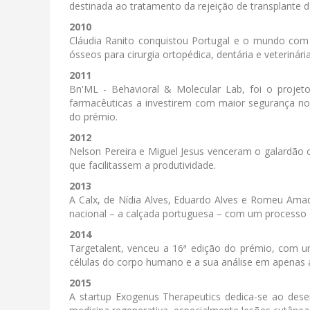
destinada ao tratamento da rejeição de transplante d
2010
Cláudia Ranito conquistou Portugal e o mundo com
ósseos para cirurgia ortopédica, dentária e veterinária
2011
Bn'ML - Behavioral & Molecular Lab, foi o proje
farmacêuticas a investirem com maior segurança n
do prémio.
2012
Nelson Pereira e Miguel Jesus venceram o galardão
que facilitassem a produtividade.
2013
A Calx, de Nídia Alves, Eduardo Alves e Romeu Ama
nacional – a calçada portuguesa – com um processo d
2014
Targetalent, venceu a 16ª edição do prémio, com um
células do corpo humano e a sua análise em apenas 
2015
A startup Exogenus Therapeutics dedica-se ao desenv