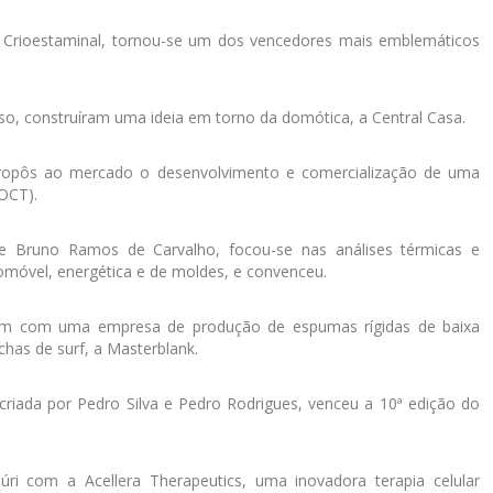
s, Crioestaminal, tornou-se um dos vencedores mais emblemáticos
nso, construíram uma ideia em torno da domótica, a Central Casa.
 propôs ao mercado o desenvolvimento e comercialização de uma
OCT).
o e Bruno Ramos de Carvalho, focou-se nas análises térmicas e
utomóvel, energética e de moldes, e convenceu.
ram com uma empresa de produção de espumas rígidas de baixa
chas de surf, a Masterblank.
criada por Pedro Silva e Pedro Rodrigues, venceu a 10ª edição do
úri com a Acellera Therapeutics, uma inovadora terapia celular