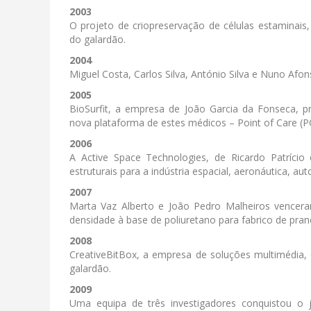
2003
O projeto de criopreservação de células estaminai
do galardão.
2004
Miguel Costa, Carlos Silva, António Silva e Nuno Afo
2005
BioSurfit, a empresa de João Garcia da Fonseca,
nova plataforma de estes médicos – Point of Care (P
2006
A Active Space Technologies, de Ricardo Patríci
estruturais para a indústria espacial, aeronáutica, a
2007
Marta Vaz Alberto e João Pedro Malheiros vence
densidade à base de poliuretano para fabrico de pran
2008
CreativeBitBox, a empresa de soluções multimédia, 
galardão.
2009
Uma equipa de três investigadores conquistou o j