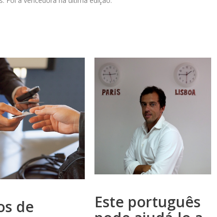
. Foi a vencedora na última edição.
Este português
os de