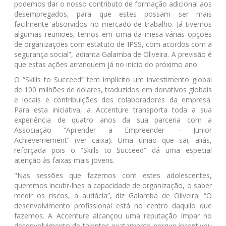
podemos dar o nosso contributo de formação adicional aos
desempregados, para que estes possam ser mais
facilmente absorvidos no mercado de trabalho. Já tivemos
algumas reuniões, temos em cima da mesa várias opções
de organizações com estatuto de IPSS, com acordos com a
segurança social”, adianta Galamba de Oliveira. A previsão é
que estas ações arranquem já no início do próximo ano.
O “Skills to Succeed” tem implícito um investimento global
de 100 milhões de dólares, traduzidos em donativos globais
e locais e contribuições dos colaboradores da empresa.
Para esta iniciativa, a Accenture transporta toda a sua
experiência de quatro anos da sua parceria com a
Associação “Aprender a Empreender – Junior
Achievemement” (ver caixa). Uma união que sai, aliás,
reforçada pois o “Skills to Succeed” dá uma especial
atenção às faixas mais jovens.
"Nas sessões que fazemos com estes adolescentes,
queremos incutir-lhes a capacidade de organização, o saber
medir os riscos, a audácia”, diz Galamba de Oliveira. “O
desenvolvimento profissional está no centro daquilo que
fazemos. A Accenture alcançou uma reputação ímpar no
desenvolvimento de talentos exatamente porque incentivou