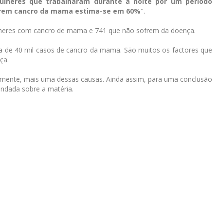
ulheres que trabalharam durante a noite por um período
raírem cancro da mama estima-se em 60%
".
mulheres com cancro de mama e 741 que não sofrem da doença.
a de 40 mil casos de cancro da mama. São muitos os factores que
ça.
lmente, mais uma dessas causas. Ainda assim, para uma conclusão
undada sobre a matéria.