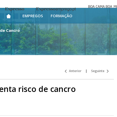
Boa cama bo
Expresso
Expresso Emprego
mesa
EMPREGOS
FORMAÇÃO
 de Cancro
Anterior
|
Seguinte
nta risco de cancro