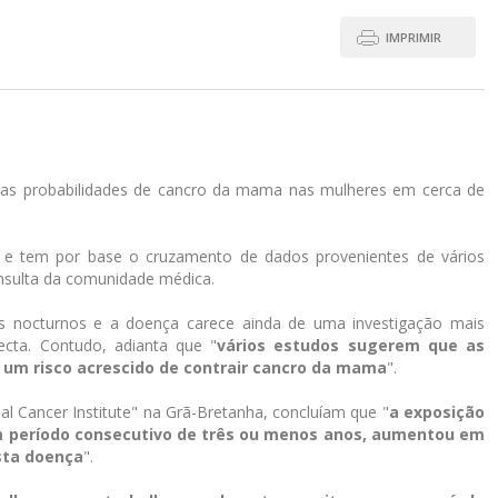
IMPRIMIR
s probabilidades de cancro da mama nas mulheres em cerca de
) e tem por base o cruzamento de dados provenientes de vários
onsulta da comunidade médica.
os nocturnos e a doença carece ainda de uma investigação mais
ecta. Contudo, adianta que "
vários estudos sugerem que as
m um risco acrescido de contrair cancro da mama
".
nal Cancer Institute" na Grã-Bretanha, concluíam que "
a exposição
r um período consecutivo de três ou menos anos, aumentou em
sta doença
".