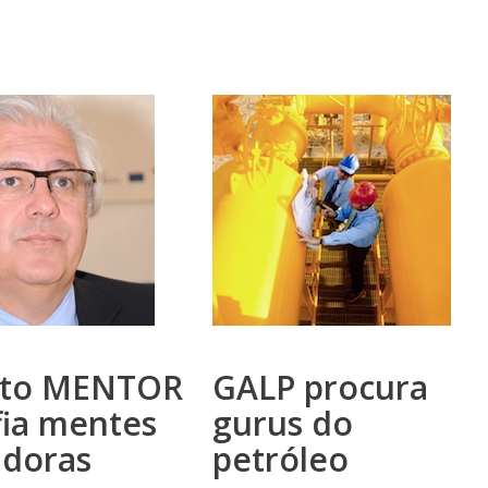
eto MENTOR
GALP procura
fia mentes
gurus do
adoras
petróleo