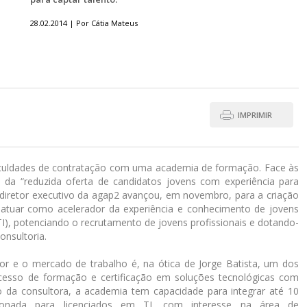
28.02.2014 | Por Cátia Mateus
IMPRIMIR
ficuldades de contratação com uma academia de formação. Face às
s da “reduzida oferta de candidatos jovens com experiência para
a, diretor executivo da agap2 avançou, em novembro, para a criação
 atuar como acelerador da experiência e conhecimento de jovens
TI), potenciando o recrutamento de jovens profissionais e dotando-
onsultoria.
ior e o mercado de trabalho é, na ótica de Jorge Batista, um dos
esso de formação e certificação em soluções tecnológicas com
o da consultora, a academia tem capacidade para integrar até 10
ionada para licenciados em TI, com interesse na área de