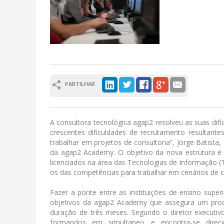
PARTILHAR
A consultora tecnológica agap2 resolveu as suas di
crescentes dificuldades de recrutamento resultante
trabalhar em projetos de consultoria”, Jorge Batist
da agap2 Academy. O objetivo da nova estrutura é
licenciados na área das Tecnologias de Informação (
os das competências para trabalhar em cenários de c
Fazer a ponte entre as instituições de ensino super
objetivos da agap2 Academy que assegura um proc
duração de três meses. Segundo o diretor executiv
formandos em simultaneo e encontra-se direc