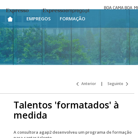
Boa cama bo
Expresso
Expresso Emprego
mesa
EMPREGOS
FORMAÇÃO
Anterior
|
Seguinte
Talentos 'formatados' à
medida
A consultora agap2 desenvolveu um programa de formação
para captar talento.