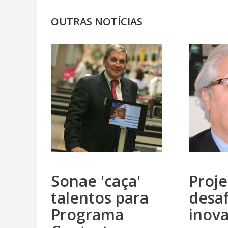
OUTRAS NOTÍCIAS
Sonae 'caça'
Proj
talentos para
desa
Programa
inov