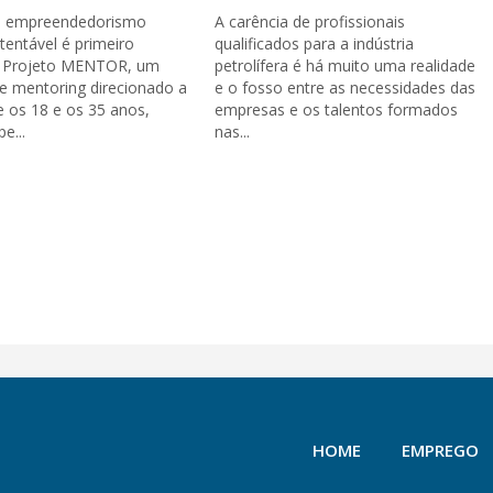
o empreendedorismo
A carência de profissionais
stentável é primeiro
qualificados para a indústria
o Projeto MENTOR, um
petrolífera é há muito uma realidade
e mentoring direcionado a
e o fosso entre as necessidades das
e os 18 e os 35 anos,
empresas e os talentos formados
e...
nas...
HOME
EMPREGO