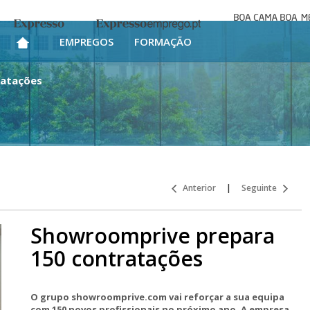
Boa cama bo
Expresso
Expresso Emprego
mesa
EMPREGOS
FORMAÇÃO
ratações
Anterior
|
Seguinte
Showroomprive prepara
150 contratações
O grupo showroomprive.com vai reforçar a sua equipa
com 150 novos profissionais no próximo ano. A empresa