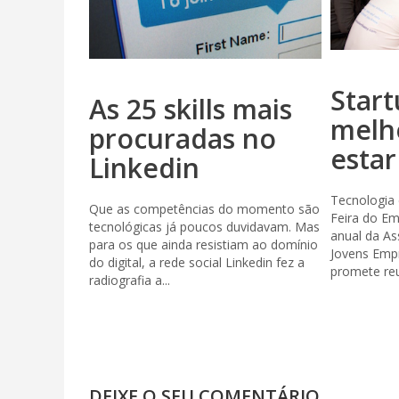
Start
As 25 skills mais
melh
procuradas no
estar
Linkedin
Tecnologia 
Que as competências do momento são
Feira do Em
tecnológicas já poucos duvidavam. Mas
anual da As
para os que ainda resistiam ao domínio
Jovens Empr
do digital, a rede social Linkedin fez a
promete reun
radiografia a...
DEIXE O SEU COMENTÁRIO