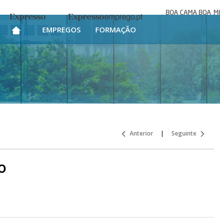
Boa cama bo
Expresso
Expresso Emprego
mesa
EMPREGOS
FORMAÇÃO
Anterior
|
Seguinte
o