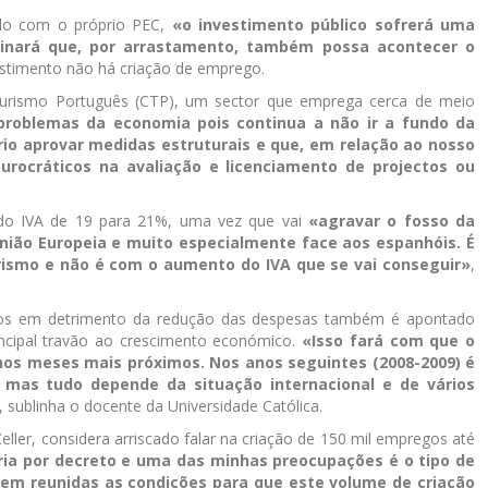
do com o próprio PEC,
«o investimento público sofrerá uma
minará que, por arrastamento, também possa acontecer o
estimento não há criação de emprego.
 Turismo Português (CTP), um sector que emprega cerca de meio
 problemas da economia pois continua a não ir a fundo da
io aprovar medidas estruturais e que, em relação ao nosso
burocráticos na avaliação e licenciamento de projectos ou
o do IVA de 19 para 21%, uma vez que vai
«agravar o fosso da
nião Europeia e muito especialmente face aos espanhóis. É
turismo e não é com o aumento do IVA que se vai conseguir»
,
os em detrimento da redução das despesas também é apontado
ncipal travão ao crescimento económico.
«Isso fará com que o
nos meses mais próximos. Nos anos seguintes (2008-2009) é
, mas tudo depende da situação internacional e de vários
, sublinha o docente da Universidade Católica.
eller, considera arriscado falar na criação de 150 mil empregos até
ia por decreto e uma das minhas preocupações é o tipo de
rem reunidas as condições para que este volume de criação