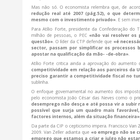
Mas não só. O economista relembra que, de acor
redução real até 2007 (pág.52), o que deter
mesmo com o investimento privado»
. E sem inv
Para Atílio Forte, presidente da Confederação do
milhão de pessoas, o PEC
«não vai resolver os
questão»
. O líder da CTP defende que
«é necessár
sector, passam por simplificar os processos 
apostar na qualificação da mão- -de-obra»
.
Atílio Forte critica ainda a aprovação do aument
competitividade em relação aos parceiros da U
preciso garantir a competitividade fiscal no 
sublinha.
O enfoque governamental no aumento dos impost
pelo economista João César das Neves como o pri
desemprego não desça e até possa vir a subir 
possível que surja um quadro mais favorável
factores internos, além da situação financeira»
Da parte da CIP o cepticismo impera. Francisco Van Z
2009. Van Zeller adianta que
«o emprego não se cr
emprego que estamos a criar e julgo não esta