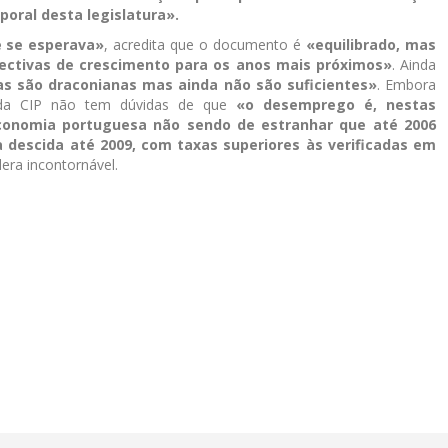
oral desta legislatura».
 se esperava»
, acredita que o documento é
«equilibrado, mas
ectivas de crescimento para os anos mais próximos»
. Ainda
s são draconianas mas ainda não são suficientes»
. Embora
te da CIP não tem dúvidas de que
«o desemprego é, nestas
economia portuguesa não sendo de estranhar que até 2006
escida até 2009, com taxas superiores às verificadas em
dera incontornável.