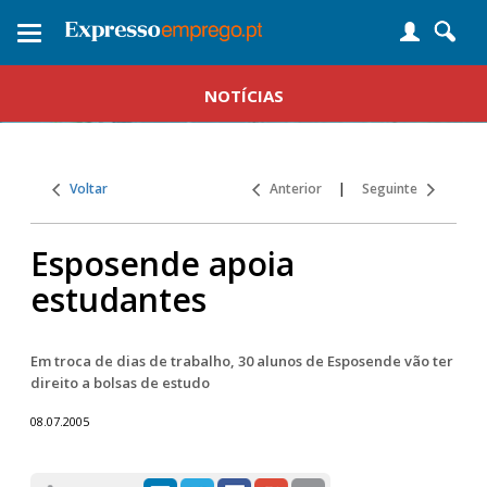
Toggle
navigation
NOTÍCIAS
Voltar
Anterior
|
Seguinte
Esposende apoia
estudantes
Em troca de dias de trabalho, 30 alunos de Esposende vão ter
direito a bolsas de estudo
08.07.2005