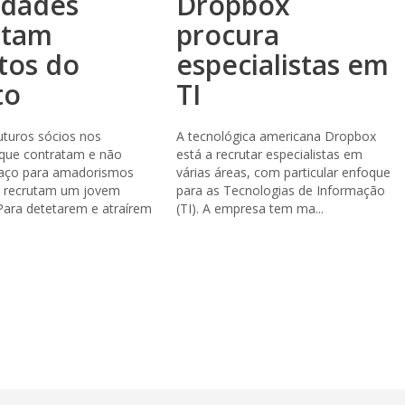
edades
Dropbox
utam
procura
tos do
especialistas em
to
TI
uturos sócios nos
A tecnológica americana Dropbox
 que contratam e não
está a recrutar especialistas em
aço para amadorismos
várias áreas, com particular enfoque
 recrutam um jovem
para as Tecnologias de Informação
Para detetarem e atraírem
(TI). A empresa tem ma...