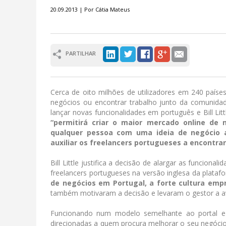
20.09.2013 | Por Cátia Mateus
PARTILHAR
Cerca de oito milhões de utilizadores em 240 paíse
negócios ou encontrar trabalho junto da comunidad
lançar novas funcionalidades em português e Bill Litt
“permitirá criar o maior mercado online de 
qualquer pessoa com uma ideia de negócio a
auxiliar os freelancers portugueses a encontrar
Bill Little justifica a decisão de alargar as funcion
freelancers portugueses na versão inglesa da plata
de negócios em Portugal, a forte cultura emp
também motivaram a decisão e levaram o gestor a a
Funcionando num modelo semelhante ao portal eBay
direcionadas a quem procura melhorar o seu negócio. O