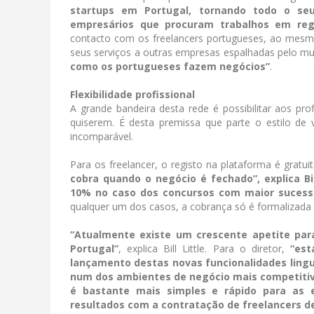
startups em Portugal, tornando todo o seu
empresários que procuram trabalhos em reg
contacto com os freelancers portugueses, ao me
seus serviços a outras empresas espalhadas pelo mund
como os portugueses fazem negócios”
.
Flexibilidade profissional
A grande bandeira desta rede é possibilitar aos pr
quiserem. É desta premissa que parte o estilo de v
incomparável.
Para os freelancer, o registo na plataforma é gratui
cobra quando o negócio é fechado”, explica B
10% no caso dos concursos com maior sucess
qualquer um dos casos, a cobrança só é formalizada 
“Atualmente existe um crescente apetite par
Portugal”
, explica Bill Little. Para o diretor,
“est
lançamento destas novas funcionalidades linguí
num dos ambientes de negócio mais competiti
é bastante mais simples e rápido para as 
resultados com a contratação de freelancers d