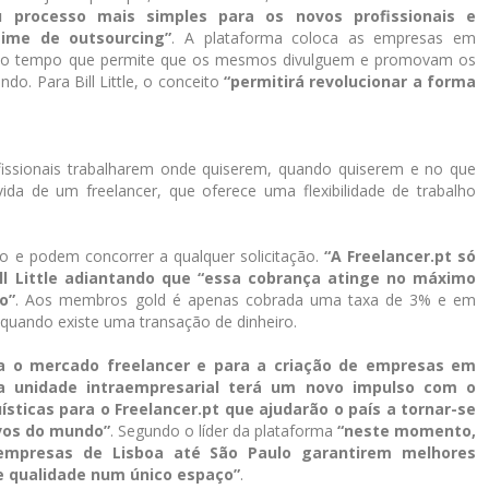
 processo mais simples para os novos profissionais e
ime de outsourcing”
. A plataforma coloca as empresas em
smo tempo que permite que os mesmos divulguem e promovam os
o. Para Bill Little, o conceito
“permitirá revolucionar a forma
ofissionais trabalharem onde quiserem, quando quiserem e no que
ida de um freelancer, que oferece uma flexibilidade de trabalho
to e podem concorrer a qualquer solicitação.
“A Freelancer.pt só
ill Little adiantando que “essa cobrança atinge no máximo
o”
. Aos membros gold é apenas cobrada uma taxa de 3% e em
quando existe uma transação de dinheiro.
a o mercado freelancer e para a criação de empresas em
a unidade intraempresarial terá um novo impulso com o
sticas para o Freelancer.pt que ajudarão o país a tornar-se
vos do mundo”
. Segundo o líder da plataforma
“neste momento,
empresas de Lisboa até São Paulo garantirem melhores
e qualidade num único espaço”
.