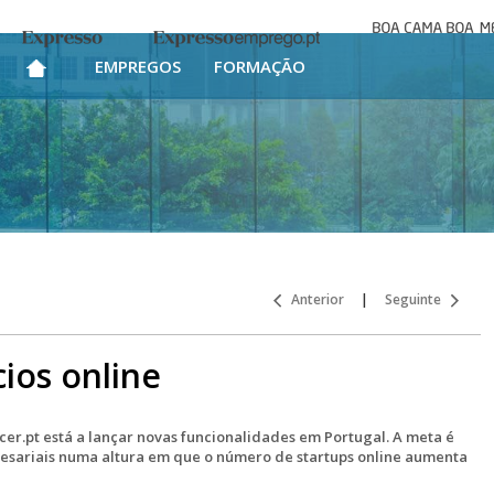
Boa cama bo
Expresso
Expresso Emprego
mesa
EMPREGOS
FORMAÇÃO
Anterior
|
Seguinte
ios online
er.pt está a lançar novas funcionalidades em Portugal. A meta é
resariais numa altura em que o número de startups online aumenta