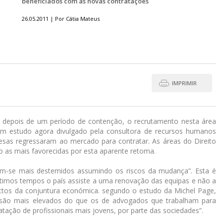
beneficiados com as novas contratações
26.05.2011 | Por Cátia Mateus
IMPRIMIR
s depois de um período de contenção, o recrutamento nesta área
m estudo agora divulgado pela consultora de recursos humanos
sas regressaram ao mercado para contratar. As áreas do Direito
o as mais favorecidas por esta aparente retoma.
m-se mais destemidos assumindo os riscos da mudança”. Esta é
timos tempos o país assiste a uma renovação das equipas e não a
tos da conjuntura económica. segundo o estudo da Michel Page,
 são mais elevados do que os de advogados que trabalham para
tação de profissionais mais jovens, por parte das sociedades”.