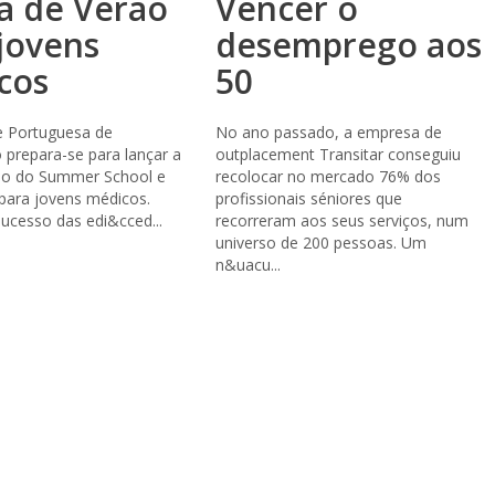
a de Verão
Vencer o
jovens
desemprego aos
cos
50
e Portuguesa de
No ano passado, a empresa de
 prepara-se para lançar a
outplacement Transitar conseguiu
ção do Summer School e
recolocar no mercado 76% dos
para jovens médicos.
profissionais séniores que
ucesso das edi&cced...
recorreram aos seus serviços, num
universo de 200 pessoas. Um
n&uacu...