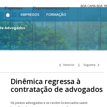
Boa cama bo
Expresso
Expresso Emprego
mesa
EMPREGOS
FORMAÇÃO
 de Advogados
Anterior
|
Seguinte
Dinêmica regressa à
contratação de advogados
Os jovens advogados e os recém-licenciados saem