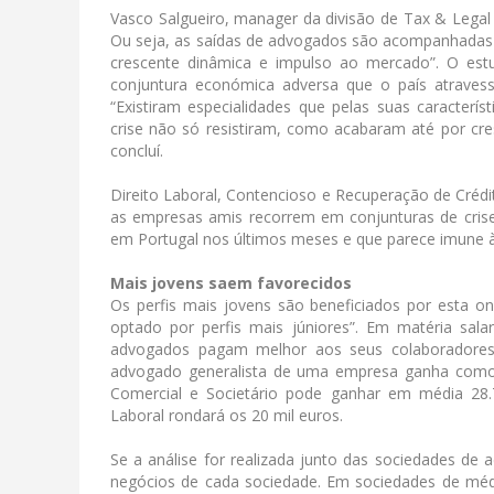
Vasco Salgueiro, manager da divisão de Tax & Legal 
Ou seja, as saídas de advogados são acompanhadas
crescente dinâmica e impulso ao mercado”. O est
conjuntura económica adversa que o país atraves
“Existiram especialidades que pelas suas caracterí
crise não só resistiram, como acabaram até por cr
concluí.
Direito Laboral, Contencioso e Recuperação de Crédi
as empresas amis recorrem em conjunturas de crise
em Portugal nos últimos meses e que parece imune à cr
Mais jovens saem favorecidos
Os perfis mais jovens são beneficiados por esta 
optado por perfis mais júniores”. Em matéria salar
advogados pagam melhor aos seus colaboradores 
advogado generalista de uma empresa ganha como s
Comercial e Societário pode ganhar em média 28.
Laboral rondará os 20 mil euros.
Se a análise for realizada junto das sociedades d
negócios de cada sociedade. Em sociedades de méd