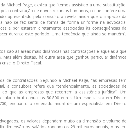
da Michael Page, explica que “temos assistido a uma substituição.
 pela contratação de novos recursos humanos, o que confere uma
udo apresentado pela consultora revela ainda que o impacto da
sa não se fez sentir de forma de forma uniforme na advocacia.
sticas e por estarem diretamente associadas às consequências da
escer durante este período. Uma tendência que ainda se mantém”,
tos são as áreas mais dinâmicas nas contratações e aquelas a que
. Mas além destas, há outra área que ganhou particular dinâmica
ise: o Direito Fiscal.
onda de contratações. Segundo a Michael Page, “as empresas têm
ial, a consultora refere que “tendencialmente, as sociedades de
do que as empresas que recorrem a assistência jurídica”. Um
alário bruto anual os 30.800 euros. Um especialista em Direito
700, enquanto o ordenado anual de um especialista em Direito
e advogados, os valores dependem muito da dimensão e volume de
ia dimensão os salários rondam os 29 mil euros anuais, mas em