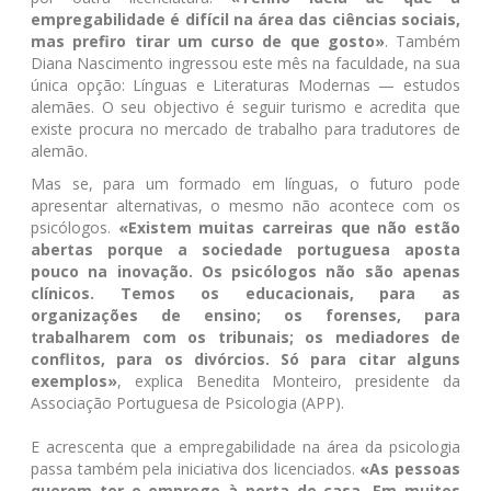
empregabilidade é difícil na área das ciências sociais,
mas prefiro tirar um curso de que gosto»
. Também
Diana Nascimento ingressou este mês na faculdade, na sua
única opção: Línguas e Literaturas Modernas — estudos
alemães. O seu objectivo é seguir turismo e acredita que
existe procura no mercado de trabalho para tradutores de
alemão.
Mas se, para um formado em línguas, o futuro pode
apresentar alternativas, o mesmo não acontece com os
psicólogos.
«Existem muitas carreiras que não estão
abertas porque a sociedade portuguesa aposta
pouco na inovação. Os psicólogos não são apenas
clínicos. Temos os educacionais, para as
organizações de ensino; os forenses, para
trabalharem com os tribunais; os mediadores de
conflitos, para os divórcios. Só para citar alguns
exemplos»
, explica Benedita Monteiro, presidente da
Associação Portuguesa de Psicologia (APP).
E acrescenta que a empregabilidade na área da psicologia
passa também pela iniciativa dos licenciados.
«As pessoas
querem ter o emprego à porta de casa. Em muitos