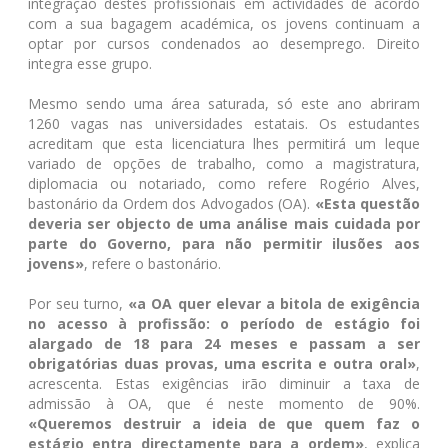
integração destes profissionais em actividades de acordo
com a sua bagagem académica, os jovens continuam a
optar por cursos condenados ao desemprego. Direito
integra esse grupo.
Mesmo sendo uma área saturada, só este ano abriram
1260 vagas nas universidades estatais. Os estudantes
acreditam que esta licenciatura lhes permitirá um leque
variado de opções de trabalho, como a magistratura,
diplomacia ou notariado, como refere Rogério Alves,
bastonário da Ordem dos Advogados (OA).
«Esta questão
deveria ser objecto de uma análise mais cuidada por
parte do Governo, para não permitir ilusões aos
jovens»
, refere o bastonário.
Por seu turno,
«a OA quer elevar a bitola de exigência
no acesso à profissão: o período de estágio foi
alargado de 18 para 24 meses e passam a ser
obrigatórias duas provas, uma escrita e outra oral»
,
acrescenta. Estas exigências irão diminuir a taxa de
admissão à OA, que é neste momento de 90%.
«Queremos destruir a ideia de que quem faz o
estágio entra directamente para a ordem»
, explica