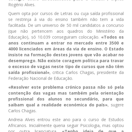
Rogério Alves.
Quem opta por cursos de Letras ou cuja saída profissional
se restrinja à via do ensino também não tem a vida
facilitada. De um universo de 50 mil candidatos a concurso
(que não pertencem aos quadros do Ministério da
Educação), só 10.039 conseguiram colocação.
«Todos os
anos continuam a entrar no mercado entre 3500 e
4000 licenciados em áreas da via de ensino. O Estado
insiste na formação destes jovens que vão acabar no
desemprego. Não existe coragem política para travar
o excesso de vagas neste tipo de cursos que não têm
saída profissional»
, critica Carlos Chagas, presidente da
Federação Nacional de Educação.
«Resolver este problema crónico passa não só pela
contenção das vagas mas também pela orientação
profissional dos alunos no secundário, para que
saibam qual a realidade económica do país»
, sugere
Carlos Chagas.
Andreia Alves entrou este ano para o curso de Estudos
Africanos. Inicialmente queria seguir Psicologia, mas optou
por outra licenciatura.
«Tenho ideia de que a