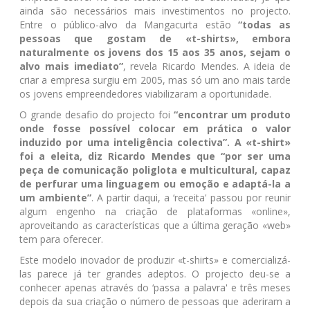
ainda são necessários mais investimentos no projecto.
Entre o público-alvo da Mangacurta estão
“todas as
pessoas que gostam de «t-shirts», embora
naturalmente os jovens dos 15 aos 35 anos, sejam o
alvo mais imediato”
, revela Ricardo Mendes. A ideia de
criar a empresa surgiu em 2005, mas só um ano mais tarde
os jovens empreendedores viabilizaram a oportunidade.
O grande desafio do projecto foi
“encontrar um produto
onde fosse possível colocar em prática o valor
induzido por uma inteligência colectiva”. A «t-shirt»
foi a eleita, diz Ricardo Mendes que “por ser uma
peça de comunicação poliglota e multicultural, capaz
de perfurar uma linguagem ou emoção e adaptá-la a
um ambiente”
. A partir daqui, a ‘receita' passou por reunir
algum engenho na criação de plataformas «online»,
aproveitando as características que a última geração «web»
tem para oferecer.
Este modelo inovador de produzir «t-shirts» e comercializá-
las parece já ter grandes adeptos. O projecto deu-se a
conhecer apenas através do ‘passa a palavra' e três meses
depois da sua criação o número de pessoas que aderiram a