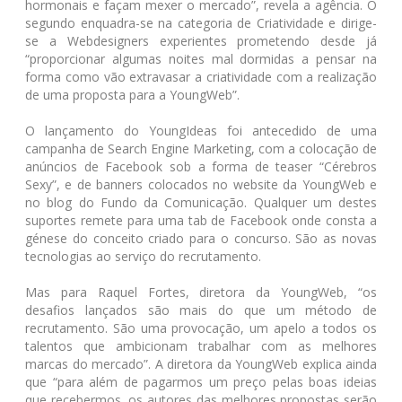
hormonais e façam mexer o mercado”, revela a agência. O
segundo enquadra-se na categoria de Criatividade e dirige-
se a Webdesigners experientes prometendo desde já
“proporcionar algumas noites mal dormidas a pensar na
forma como vão extravasar a criatividade com a realização
de uma proposta para a YoungWeb”.
O lançamento do YoungIdeas foi antecedido de uma
campanha de Search Engine Marketing, com a colocação de
anúncios de Facebook sob a forma de teaser “Cérebros
Sexy”, e de banners colocados no website da YoungWeb e
no blog do Fundo da Comunicação. Qualquer um destes
suportes remete para uma tab de Facebook onde consta a
génese do conceito criado para o concurso. São as novas
tecnologias ao serviço do recrutamento.
Mas para Raquel Fortes, diretora da YoungWeb, “os
desafios lançados são mais do que um método de
recrutamento. São uma provocação, um apelo a todos os
talentos que ambicionam trabalhar com as melhores
marcas do mercado”. A diretora da YoungWeb explica ainda
que “para além de pagarmos um preço pelas boas ideias
que recebermos, os autores das melhores propostas serão