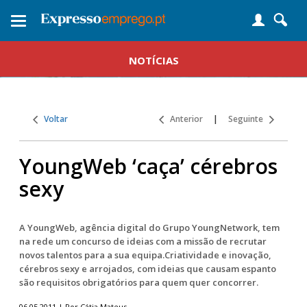
Toggle
navigation
NOTÍCIAS
Voltar
Anterior
|
Seguinte
YoungWeb ‘caça’ cérebros
sexy
A YoungWeb, agência digital do Grupo YoungNetwork, tem
na rede um concurso de ideias com a missão de recrutar
novos talentos para a sua equipa.Criatividade e inovação,
cérebros sexy e arrojados, com ideias que causam espanto
são requisitos obrigatórios para quem quer concorrer.
06.05.2011 | Por Cátia Mateus