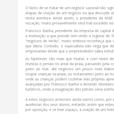
O facto de se tratar de um negócio sazonal não sign
etapas de criação de um negócio ou que descuide as
nesta aventura. Ainda assim, o presidente da ANJE
vocação, muito provavelmente será mal sucedido nos
Francisco Banha, presidente da empresa de capital
a instituição a que preside tem vindo a registar de
“negócios de Verão”, muito embora reconheça que o
que lidera. Contudo, o especialista não nega que d
empresariais desde que o empreendedor saiba estruturá
As hipóteses são mais que muitas e com níveis de
revistas e jornais no areal da praia, passando pela 
junto ao mar, até negócios um pouco mais elabor
ocupar crianças na praia, ou restaurantes junto ao 
onde as crianças podem cozinhar elas próprias apre
avançadas por Francisco Banha e Armindo Monteiro q
turísticos, onde a imaginação dos petizes seria estim
A estes negócios acrescem ainda outros como, por ex
ausências dos seus donos, evitando assim que estes
por oposição, e se tiver espaço, a criação de um hote