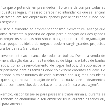
ifica que o potencial empreendedor não tenha de cumprir todas as
 questões legais, mas isso parece não intimidar os que se lançam
 alerta: “quem for empresário apenas por necessidade e não por
 negócios”.
 de risco e fomento ao empreendedorismo GesVenture, afiança que
 forma crescente a procura de apoio para a criação dos designados
s projectos sazonais não são o «target» primeiro da organização
estas pequenas ideias de negócio podem surgir grandes projectos
-los de raiz (ver caixa).
 investimento ao alcance de todas as bolsas. Desde a venda de
comercialização das últimas tendências de biquinis e fatos de banho
ados, como desenvolvimento de jogos lúdicos, direccionados a
mar pensados para as famílias onde só existem ementas saudáveis e
ndendo o valor nutritivo de cada alimento são algumas das ideias
ue sugere ainda “a criação de oficinas criativas em aldeamentos
ulada com exercícios de escrita, pintura, cerâmica e tecelagem”.
emplo, disponibilizar-se para passear e tratar animais, durante as
 tenham de abandonar o seu ambiente usual durante as férias ou,
l para animais.