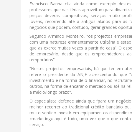
Francisco Banha cita ainda como exemplo destes 
professores que nas férias aproveitam para dinamizar
preços deveras competitivos, serviços muito profi
jovens, recorrendo até a antigos alunos para as 
negócios que podem, contudo, gerar grandes oportuni
Segundo Armindo Monteiro, “os projectos empresari
com uma natureza eminentemente utilitária e estã
que as exerce muitas vezes a partir de casa”. O espe
de empresário, desde que os empreendedores aca
temporários”.
“Nestes projectos empresariais, há que ter em ate
refere o presidente da ANJE acrescentando que “
investimento e na forma de o financiar, no recruta
outros, na forma de encarar o mercado ou até na r
a médio/longo prazo”.
O especialista defende ainda que “para um negócio 
melhor recorrer ao tradicional crédito bancário o
muito sentido investir em equipamentos dispendiosos,
«marketing» aqui é tudo, uma vez que o que conta 
serviço.