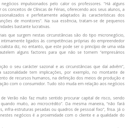
negócios impulsionados pelo calor os professores. “Há alguns
 os conceitos de Clínicas de Férias, oferecendo aos seus alunos, a
ssionalizados e perfeitamente adaptados às características dos
funções de monitores”. Na sua essência, tratam-se de pequenos
dades bastante lucrativas.
ais que surgem nestas circunstâncias são do tipo micronegócio,
o intimamente ligados às competências próprias do empreendedor
cialista diz, no entanto, que este pode ser o princípio de uma vida
utelem alguns factores para que não se tornem “empresários
nção o seu carácter sazonal e as circunstâncias que daí advêm”,
a sazonalidade tem implicações, por exemplo, no montante de
mento de recursos humanos, na definição dos meios de produção e
elação com o consumidor. Tudo isto muda em relação aos negócios
de Verão não faz muito sentido procurar capital de risco, sendo
u, quando muito, ao microcrédito”. Da mesma maneira, “não fará
 infra-estruturas pesadas ou quadros de pessoal fixo”, frisa. Já o
nestes negócios é a proximidade com o cliente e a qualidade do