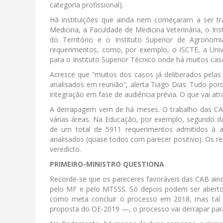
categoria profissional).
Há instituições que ainda nem começaram a ser t
Medicina, a Faculdade de Medicina Veterinária, o Ins
do Território e o Instituto Superior de Agronomi
requerimentos, como, por exemplo, o ISCTE, a Uni
para o Instituto Superior Técnico onde há muitos cas
Acresce que “muitos dos casos já deliberados pelas 
analisados em reunião”, alerta Tiago Dias. Tudo po
integração em fase de audiência prévia. O que vai at
A derrapagem vem de há meses. O trabalho das CAB
várias áreas. Na Educação, por exemplo, segundo da
de um total de 5911 requerimentos admitidos à a
analisados (quase todos com parecer positivo). Os r
veredicto.
PRIMEIRO-MINISTRO QUESTIONA
Recorde-se que os pareceres favoráveis das CAB ain
pelo MF e pelo MTSSS. Só depois podem ser abertos
como meta concluir o processo em 2018, mas tal 
proposta do OE-2019 —, o processo vai derrapar par