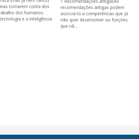
urista (mas já nem tanto)
1 Recomendações antigasAs
inas tomarem conta dos
recomendações antigas podem
trabalho dos humanos.
associá-lo a competências que já
tecnologia e a inteligência
não quer desenvolver ou funções
que nã...