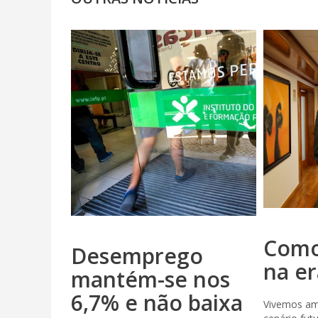
Como
Desemprego
na er
mantém-se nos
6,7% e não baixa
Vivemos a