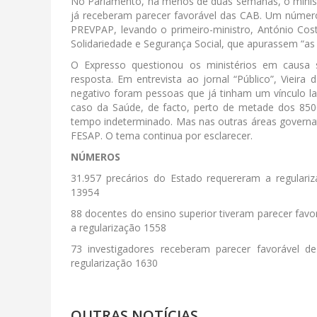
No Parlamento, há menos de duas semanas, o minist
já receberam parecer favorável das CAB. Um númer
PREVPAP, levando o primeiro-ministro, António Costa
Solidariedade e Segurança Social, que apurassem “as 
O Expresso questionou os ministérios em causa 
resposta. Em entrevista ao jornal “Público”, Vieir
negativo foram pessoas que já tinham um vínculo l
caso da Saúde, de facto, perto de metade dos 8500
tempo indeterminado. Mas nas outras áreas governati
FESAP. O tema continua por esclarecer.
NÚMEROS
31.957 precários do Estado requereram a regulariza
13954
88
docentes do ensino superior tiveram parecer favo
a regularização 1558
73
investigadores receberam parecer favorável d
regularização 1630
OUTRAS NOTÍCIAS