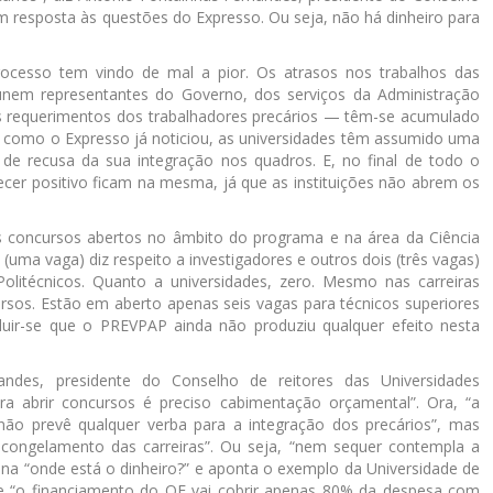
 resposta às questões do Expresso. Ou seja, não há dinheiro para
rocesso tem vindo de mal a pior. Os atrasos nos trabalhos das
únem representantes do Governo, dos serviços da Administração
 os requerimentos dos trabalhadores precários — têm-se acumulado
e, como o Expresso já noticiou, as universidades têm assumido uma
 de recusa da sua integração nos quadros. E, no final de todo o
er positivo ficam na mesma, já que as instituições não abrem os
s concursos abertos no âmbito do programa e na área da Ciência
uma vaga) diz respeito a investigadores e outros dois (três vagas)
Politécnicos. Quanto a universidades, zero. Mesmo nas carreiras
rsos. Estão em aberto apenas seis vagas para técnicos superiores
cluir-se que o PREVPAP ainda não produziu qualquer efeito nesta
ndes, presidente do Conselho de reitores das Universidades
ara abrir concursos é preciso cabimentação orçamental”. Ora, “a
 não prevê qualquer verba para a integração dos precários”, mas
escongelamento das carreiras”. Ou seja, “nem sequer contempla a
na “onde está o dinheiro?” e aponta o exemplo da Universidade de
de “o financiamento do OE vai cobrir apenas 80% da despesa com