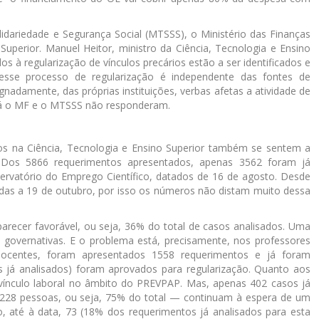
idariedade e Segurança Social (MTSSS), o Ministério das Finanças
 Superior. Manuel Heitor, ministro da Ciência, Tecnologia e Ensino
s à regularização de vínculos precários estão a ser identificados e
sse processo de regularização é independente das fontes de
gnadamente, das próprias instituições, verbas afetas a atividade de
. Já o MF e o MTSSS não responderam.
ios na Ciência, Tecnologia e Ensino Superior também se sentem a
 Dos 5866 requerimentos apresentados, apenas 3562 foram já
ervatório do Emprego Científico, datados de 16 de agosto. Desde
das a 19 de outubro, por isso os números não distam muito dessa
recer favorável, ou seja, 36% do total de casos analisados. Uma
governativas. E o problema está, precisamente, nos professores
docentes, foram apresentados 1558 requerimentos e já foram
 já analisados) foram aprovados para regularização. Quanto aos
o vínculo laboral no âmbito do PREVPAP. Mas, apenas 402 casos já
228 pessoas, ou seja, 75% do total — continuam à espera de um
, até à data, 73 (18% dos requerimentos já analisados para esta