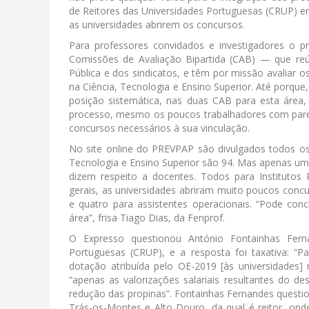
de Reitores das Universidades Portuguesas (CRUP) em
as universidades abrirem os concursos.
Para professores convidados e investigadores o p
Comissões de Avaliação Bipartida (CAB) — que re
Pública e dos sindicatos, e têm por missão avaliar
na Ciência, Tecnologia e Ensino Superior. Até porqu
posição sistemática, nas duas CAB para esta área,
processo, mesmo os poucos trabalhadores com parec
concursos necessários à sua vinculação.
No site online do PREVPAP são divulgados todos o
Tecnologia e Ensino Superior são 94. Mas apenas um (
dizem respeito a docentes. Todos para Institutos 
gerais, as universidades abriram muito poucos concu
e quatro para assistentes operacionais. “Pode con
área”, frisa Tiago Dias, da Fenprof.
O Expresso questionou António Fontainhas Ferna
Portuguesas (CRUP), e a resposta foi taxativa: “P
dotação atribuída pelo OE-2019 [às universidades]
“apenas as valorizações salariais resultantes do d
redução das propinas”. Fontainhas Fernandes questio
Trás-os-Montes e Alto Douro, da qual é reitor, on