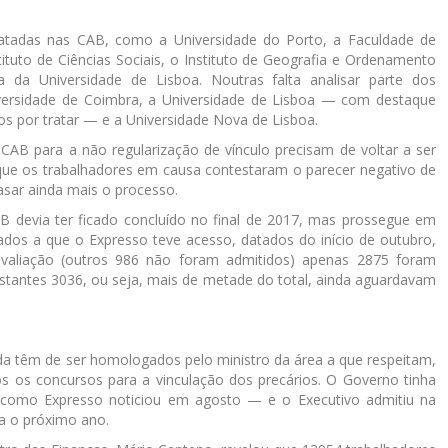
ratadas nas CAB, como a Universidade do Porto, a Faculdade de
tituto de Ciências Sociais, o Instituto de Geografia e Ordenamento
a da Universidade de Lisboa. Noutras falta analisar parte dos
versidade de Coimbra, a Universidade de Lisboa — com destaque
os por tratar — e a Universidade Nova de Lisboa.
CAB para a não regularização de vínculo precisam de voltar a ser
rque os trabalhadores em causa contestaram o parecer negativo de
rasar ainda mais o processo.
 devia ter ficado concluído no final de 2017, mas prossegue em
dos a que o Expresso teve acesso, datados do início de outubro,
valiação (outros 986 não foram admitidos) apenas 2875 foram
estantes 3036, ou seja, mais de metade do total, ainda aguardavam
da têm de ser homologados pelo ministro da área a que respeitam,
 os concursos para a vinculação dos precários. O Governo tinha
como Expresso noticiou em agosto — e o Executivo admitiu na
a o próximo ano.