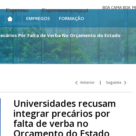
Boa cama bo
Expresso
Expresso Emprego
mesa
EMPREGOS
FORMAÇÃO
recários Por Falta de Verba No Orçamento do Estado
Anterior
|
Seguinte
Universidades recusam
integrar precários por
falta de verba no
Orçamento do Estado