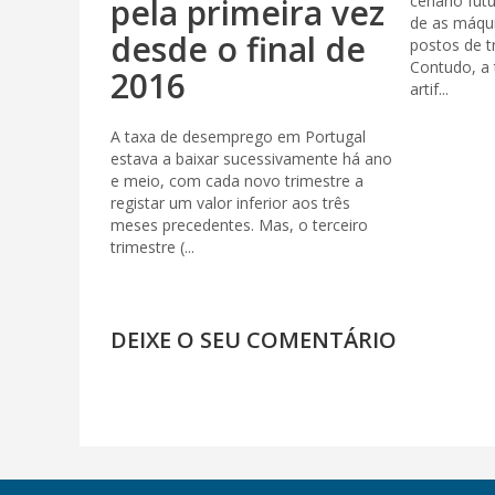
pela primeira vez
cenário fut
de as máqu
desde o final de
postos de 
Contudo, a 
2016
artif...
A taxa de desemprego em Portugal
estava a baixar sucessivamente há ano
e meio, com cada novo trimestre a
registar um valor inferior aos três
meses precedentes. Mas, o terceiro
trimestre (...
DEIXE O SEU COMENTÁRIO