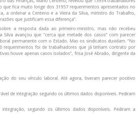
ro das Finanças, Mário Centeno, revelou que 13954 trabalhadores
o que fica muito longe dos 31957 requerimentos apresentados no
, a ordenar a Centeno e a Vieira da Silva, ministro do Trabalho,
razões que justificam essa diferença”.
sobre a resposta dada ao primeiro-ministro, mas não recebeu
a da Silva avançou que “cerca que metade dos casos” com parecer
aboral permanente com o Estado. Mas os sindicatos duvidam. “No
 requerimentos foi de trabalhadores que já tinham contrato por
vas houve apenas casos isolados”, frisa José Abraão, dirigente da
ção do seu vínculo laboral. Até agora, tiveram parecer positivo
rável de integração segundo os últimos dados disponíveis. Pediram
e integração, segundo os últimos dados disponíveis. Pediram a