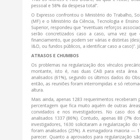
pessoal e 58% da despesa total”.
O Expresso confrontou o Ministério do Trabalho, Sol
(MF) e o Ministério da Ciência, Tecnologia e Ensino
Superior, respondeu que “eventuais reforços associado
serão concretizados caso a caso, uma vez que e
financiamento, que podem ser várias e distintas (desi
I&D, ou fundos públicos, a identificar caso a caso)”
ATRASOS E CHUMBOS
Os problemas na regularização dos vínculos precár
montante, isto é, nas duas CAB para esta área.
analisados (61%), segundo os últimos dados do Obs
então, as reuniões foram interrompidas e só retoma
altura.
Mais ainda, apenas 1283 requerimentos receberam pa
percentagem que fica muito aquém de outras áreas 
convidados e nos investigadores. No caso dos 
analisados 1337 (86%). Contudo, apenas 88 (7% dos
investigadores, 1630 solicitaram a regularização d
foram analisados (25%). A esmagadora maioria — 1
parecer. Quanto a aprovados para regularização são