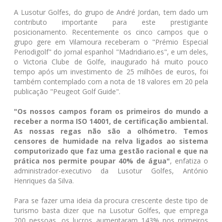
A Lusotur Golfes, do grupo de André Jordan, tem dado um
contributo importante para este prestigiante
posicionamento. Recentemente os cinco campos que o
grupo gere em Vilamoura receberam o "Prémio Especial
Periodigolf" do jornal espanhol "Madridiario.es", e um deles,
o Victoria Clube de Golfe, inaugurado há muito pouco
tempo após um investimento de 25 milhões de euros, foi
também contemplado com a nota de 18 valores em 20 pela
publicação "Peugeot Golf Guide".
"Os nossos campos foram os primeiros do mundo a
receber a norma ISO 14001, de certificação ambiental.
As nossas regas não são a olhómetro. Temos
censores de humidade na relva ligados ao sistema
computorizado que faz uma gestão racional e que na
prática nos permite poupar 40% de água"
, enfatiza o
administrador-executivo da Lusotur Golfes, António
Henriques da Silva.
Para se fazer uma ideia da procura crescente deste tipo de
turismo basta dizer que na Lusotur Golfes, que emprega
200 pessoas, os lucros aumentaram 143% nos primeiros