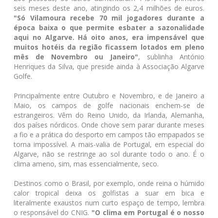
seis meses deste ano, atingindo os 2,4 milhões de euros.
"Só Vilamoura recebe 70 mil jogadores durante a
época baixa o que permite esbater a sazonalidade
aqui no Algarve. Há oito anos, era impensável que
muitos hotéis da região ficassem lotados em pleno
mês de Novembro ou Janeiro"
, sublinha António
Henriques da Silva, que preside ainda à Associação Algarve
Golfe.
Principalmente entre Outubro e Novembro, e de Janeiro a
Maio, os campos de golfe nacionais enchem-se de
estrangeiros. Vêm do Reino Unido, da Irlanda, Alemanha,
dos países nórdicos. Onde chove sem parar durante meses
a fio e a prática do desporto em campos tão empapados se
torna impossível. A mais-valia de Portugal, em especial do
Algarve, não se restringe ao sol durante todo o ano. É o
clima ameno, sim, mas essencialmente, seco.
Destinos como o Brasil, por exemplo, onde reina o húmido
calor tropical deixa os golfistas a suar em bica e
literalmente exaustos num curto espaço de tempo, lembra
o responsável do CNIG.
"O clima em Portugal é o nosso