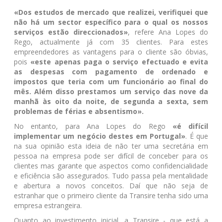
«Dos estudos de mercado que realizei, verifiquei que
não há um sector específico para o qual os nossos
serviços estão direccionados»
, refere Ana Lopes do
Rego, actualmente já com 35 clientes. Para estes
empreendedores as vantagens para o cliente são óbvias,
pois
«este apenas paga o serviço efectuado e evita
as despesas com pagamento de ordenado e
impostos que teria com um funcionário ao final do
mês. Além disso prestamos um serviço das nove da
manhã às oito da noite, de segunda a sexta, sem
problemas de férias e absentismo».
No entanto, para Ana Lopes do Rego
«é difícil
implementar um negócio destes em Portugal»
. É que
na sua opinião esta ideia de não ter uma secretária em
pessoa na empresa pode ser difícil de conceber para os
clientes mas garante que aspectos como confidencialidade
e eficiência são assegurados. Tudo passa pela mentalidade
e abertura a novos conceitos. Daí que não seja de
estranhar que o primeiro cliente da Transire tenha sido uma
empresa estrangeira.
Quanto ao investimento inicial, a Transire - que está a