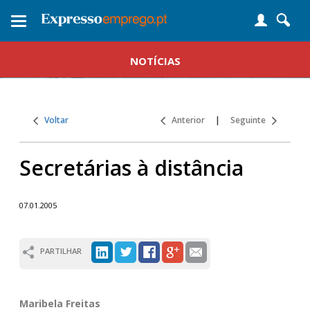
Toggle
navigation
NOTÍCIAS
Voltar
Anterior
|
Seguinte
Secretárias à distância
07.01.2005
PARTILHAR
Maribela Freitas