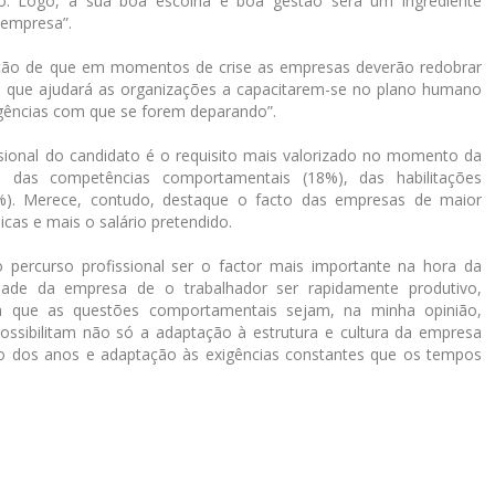
o. Logo, a sua boa escolha e boa gestão será um ingrediente
 empresa”.
atação de que em momentos de crise as empresas deverão redobrar
de que ajudará as organizações a capacitarem-se no plano humano
xigências com que se forem deparando”.
ional do candidato é o requisito mais valorizado no momento da
 das competências comportamentais (18%), das habilitações
%). Merece, contudo, destaque o facto das empresas de maior
as e mais o salário pretendido.
o percurso profissional ser o factor mais importante na hora da
dade da empresa de o trabalhador ser rapidamente produtivo,
da que as questões comportamentais sejam, na minha opinião,
ossibilitam não só a adaptação à estrutura e cultura da empresa
dos anos e adaptação às exigências constantes que os tempos