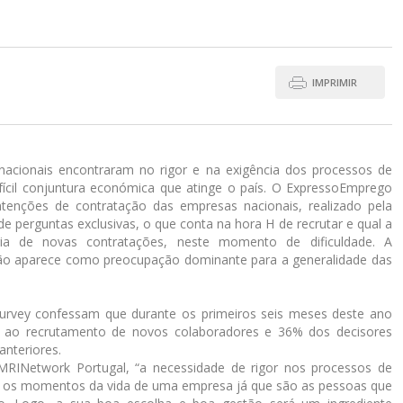
IMPRIMIR
acionais encontraram no rigor e na exigência dos processos de
fícil conjuntura económica que atinge o país. O ExpressoEmprego
ntenções de contratação das empresas nacionais, realizado pela
perguntas exclusivas, o que conta na hora H de recrutar e qual a
ria de novas contratações, neste momento de dificuldade. A
ção aparece como preocupação dominante para a generalidade das
Survey confessam que durante os primeiros seis meses deste ano
a ao recrutamento de novos colaboradores e 36% dos decisores
nteriores.
RINetwork Portugal, “a necessidade de rigor nos processos de
s os momentos da vida de uma empresa já que são as pessoas que