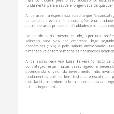
mais contribuem para o seu sucesso ou insucess
fundamental para a saúde e longevidade de qualquer
Ainda assim, a especialista acredita que “a const
as cautelas e evitar más contratações é uma atitu
para superar as presentes dificuldades e todas as e
De acordo com o mesmo estudo, o percurso profiss
selecção para 52% das empresas, logo seguido
académicas (16%) e pelo salário ambicionado (14
dimensão valorizarem menos as habilitações académic
Ainda assim, para Ana Luísa Teixeira “o facto de 
contratação estar muitas vezes ligado à necessi
potenciando o valor do investimento, não invali
fundamentais pois, se bem testadas e escolhidas, p
mas facilitam também o bom desempenho ao longo 
actuais imprimem”.