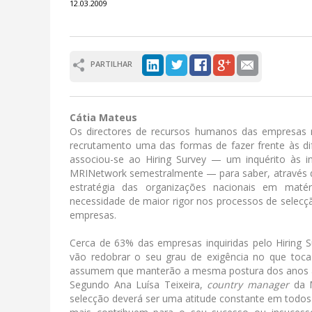
12.03.2009
PARTILHAR
Cátia Mateus
Os directores de recursos humanos das empresas n
recrutamento uma das formas de fazer frente às di
associou-se ao Hiring Survey — um inquérito às i
MRINetwork semestralmente — para saber, através de 
estratégia das organizações nacionais em maté
necessidade de maior rigor nos processos de selec
empresas.
Cerca de 63% das empresas inquiridas pelo Hiring 
vão redobrar o seu grau de exigência no que toc
assumem que manterão a mesma postura dos anos a
Segundo Ana Luísa Teixeira,
country manager
da M
selecção deverá ser uma atitude constante em todo