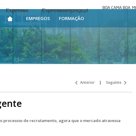
Boa cama bo
Expresso
Expresso Emprego
mesa
EMPREGOS
FORMAÇÃO
Anterior
|
Seguinte
gente
us processos de recrutamento, agora que o mercado atravessa