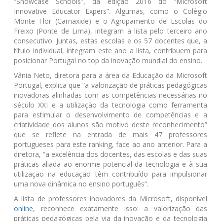
“Showcase Schools”, da edição 2016 do “Microsoft
Innovative Educator Expers”. Algumas, como o Colégio
Monte Flor (Carnaxide) e o Agrupamento de Escolas do
Freixo (Ponte de Lima), integram a lista pelo terceiro ano
consecutivo. Juntas, estas escolas e os 57 docentes que, a
título individual, integram este ano a lista, contribuem para
posicionar Portugal no top da inovação mundial do ensino.
Vânia Neto, diretora para a área da Educação da Microsoft
Portugal, explica que “a valorização de práticas pedagógicas
inovadoras alinhadas com as competências necessárias no
século XXI e a utilização da tecnologia como ferramenta
para estimular o desenvolvimento de competências e a
criatividade dos alunos são motivo deste reconhecimento”
que se reflete na entrada de mais 47 professores
portugueses para este ranking, face ao ano anterior. Para a
diretora, “a excelência dos docentes, das escolas e das suas
práticas aliada ao enorme potencial da tecnologia e à sua
utilização na educação têm contribuído para impulsionar
uma nova dinâmica no ensino português”.
A lista de professores inovadores da Microsoft, disponível
online
, reconhece exatamente isso: a valorização das
práticas pedagógicas pela via da inovação e da tecnologia