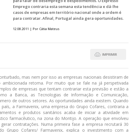
para falar de desemprego e despedimentos. O Expresso
Emprego contraria esta semana esta tendência e dá-lhe
casos de empresas em território nacional onde a ordem é
para contratar. Afinal, Portugal ainda gera oportunidades.
12.08.2011 | Por Cátia Mateus
IMPRIMIR
turbado, mas nem por isso as empresas nacionais desistiram de
o ambicionada retoma. Por muito que se fale na já perspetivada
mplos de empresas que tentam contrariar esta previsão e estão a
 como a Banca, as Tecnologias de Informação e Comunicação,
úmero de outros setores. As oportunidades ainda existem. Quando
o país, a Farmavenix, uma empresa do Grupo Cofares, contraria a
camentos e produtos sanitários acaba de iniciar a atividade em
stico farmacêutico, na zona do Montijo. A operação que envolveu
 gerar contratações. Numa primeira fase a empresa recrutará 30
e do Grupo Cofares/ Farmavenix, explica o investimento com a