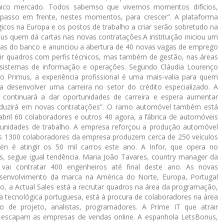
nico mercado. Todos sabemso que vivemos momentos difícios,
passo em frente, nestes momentos, para crescer”. A plataforma
cos na Europa e os postos de trabalho a criar serão sobretudo na
mus quem dá cartas nas novas contratações.A instituição iniciou um
ipas do banco e anunciou a abertura de 40 novas vagas de emprego
mitir quadros com perfis técnicos, mas também de gestão, nas áreas
ng, sistemas de informação e operações. Segundo Cláudia Lourenço
Primus, a experiência profissional é uma mais-valia para quem
a desenvolver uma carreira no setor do crédito especializado. A
 continuará a dar oportunidades de carreira e espera aumentar
duzirá em novas contratações”. O ramo automóvel também está
abril 60 colaboradores e outros 40 agora, a fábrica de automóveis
tunidades de trabalho. A empresa reforçou a produção automóvel
s 1300 colaboradores da empresa produzem cerca de 250 veículos
n é atingir os 50 mil carros este ano. A Infor, que opera no
s, segue igual tendência. Maria João Tavares, country manager da
vai contratar 400 engenheiros até final deste ano. As novas
esenvolvimento da marca na América do Norte, Europa, Portugal
ão, a Actual Sales está a recrutar quadros na área da programação,
utra tecnológica portuguesa, está à procura de colaboradores na área
de projeto, analistas, programadores. A Prime IT que atrair
o escapam as empresas de vendas online. A espanhola LetsBonus,