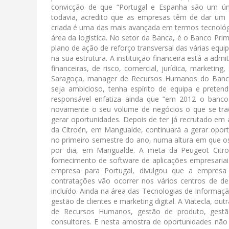
convicção de que “Portugal e Espanha são um ú
todavia, acredito que as empresas têm de dar um 
criada é uma das mais avançada em termos tecnológi
área da logística. No setor da Banca, é o Banco Pri
plano de ação de reforço transversal das várias equ
na sua estrutura. A instituição financeira está a ad
financeiras, de risco, comercial, jurídica, marketi
Saragoça, manager de Recursos Humanos do Banco 
seja ambicioso, tenha espírito de equipa e pretend
responsável enfatiza ainda que “em 2012 o banco
novamente o seu volume de negócios o que se tra
gerar oportunidades. Depois de ter já recrutado em 
da Citroën, em Mangualde, continuará a gerar opor
no primeiro semestre do ano, numa altura em que o
por dia, em Mangualde. A meta da Peugeot Citroë
fornecimento de software de aplicações empresariai
empresa para Portugal, divulgou que a empresa 
contratações vão ocorrer nos vários centros de d
incluído. Ainda na área das Tecnologias de Informaç
gestão de clientes e marketing digital. A Viatecla, o
de Recursos Humanos, gestão de produto, gestão 
consultores. E nesta amostra de oportunidades nã