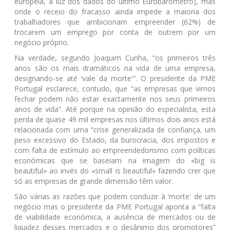
europeia, à luz dos dados do último Eurobarómetro), mas
onde o receio do fracasso ainda impede a maioria dos
trabalhadores que ambicionam empreender (62%) de
trocarem um emprego por conta de outrem por um
negócio próprio.
Na verdade, segundo Joaquim Cunha, “os primeiros três
anos são os mais dramáticos na vida de uma empresa,
designando-se até ‘vale da morte'”. O presidente da PME
Portugal esclarece, contudo, que “as empresas que vimos
fechar podem não estar exactamente nos seus primeiros
anos de vida”. Até porque na opinião do especialista, esta
perda de quase 49 mil empresas nos últimos dois anos está
relacionada com uma “crise generalizada de confiança, um
peso excessivo do Estado, da burocracia, dos impostos e
com falta de estímulo ao empreendedorismo com políticas
económicas que se baseiam na imagem do «big is
beautiful» ao invés do «small is beautiful» fazendo crer que
só as empresas de grande dimensão têm valor.
São várias as razões que podem conduzir à ‘morte' de um
negócio mas o presidente da PME Portugal aponta a “falta
de viabilidade económica, a ausência de mercados ou de
liquidez desses mercados e o desânimo dos promotores”