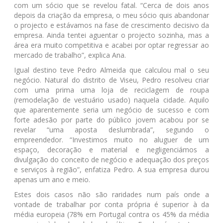
com um sócio que se revelou fatal. “Cerca de dois anos
depois da criação da empresa, o meu sócio quis abandonar
o projecto e estávamos na fase de crescimento decisivo da
empresa. Ainda tentei aguentar o projecto sozinha, mas a
área era muito competitiva e acabei por optar regressar ao
mercado de trabalho”, explica Ana.
Igual destino teve Pedro Almeida que calculou mal o seu
negócio. Natural do distrito de Viseu, Pedro resolveu criar
com uma prima uma loja de reciclagem de roupa
(remodelação de vestuário usado) naquela cidade. Aquilo
que aparentemente seria um negócio de sucesso e com
forte adesão por parte do público jovem acabou por se
revelar “uma aposta deslumbrada”, segundo o
empreendedor. “Investimos muito no aluguer de um
espaço, decoração e material e negligenciámos a
divulgação do conceito de negócio e adequação dos preços
e serviços à região”, enfatiza Pedro. A sua empresa durou
apenas um ano e meio.
Estes dois casos não são raridades num país onde a
vontade de trabalhar por conta própria é superior à da
média europeia (78% em Portugal contra os 45% da média