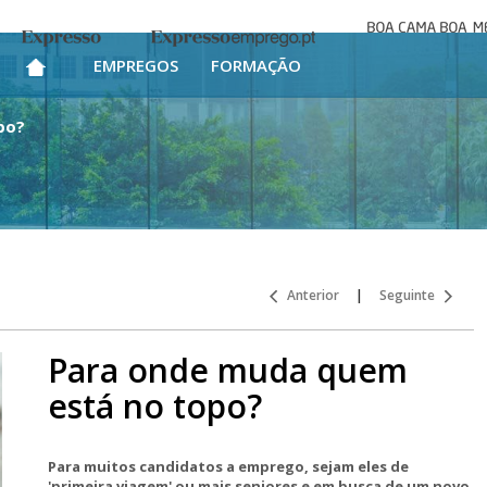
Boa cama bo
Expresso
Expresso Emprego
mesa
EMPREGOS
FORMAÇÃO
po?
Anterior
|
Seguinte
Para onde muda quem
está no topo?
Para muitos candidatos a emprego, sejam eles de
'primeira viagem' ou mais seniores e em busca de um novo