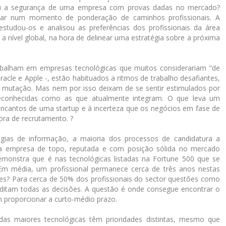
ou a segurança de uma empresa com provas dadas no mercado?
ar num momento de ponderação de caminhos profissionais. A
studou-os e analisou as preferências dos profissionais da área
a nível global, na hora de delinear uma estratégia sobre a próxima
rabalham em empresas tecnológicas que muitos considerariam “de
cle e Apple -, estão habituados a ritmos de trabalho desafiantes,
 mutação. Mas nem por isso deixam de se sentir estimulados por
conhecidas como as que atualmente integram. O que leva um
encantos de uma startup e à incerteza que os negócios em fase de
ora de recrutamento. ?
gias de informação, a maioria dos processos de candidatura a
a empresa de topo, reputada e com posição sólida no mercado
emonstra que é nas tecnológicas listadas na Fortune 500 que se
. Em média, um profissional permanece cerca de três anos nestas
es? Para cerca de 50% dos profissionais do sector questões como
lia, ditam todas as decisões. A questão é onde consegue encontrar o
 proporcionar a curto-médio prazo.
das maiores tecnológicas têm prioridades distintas, mesmo que