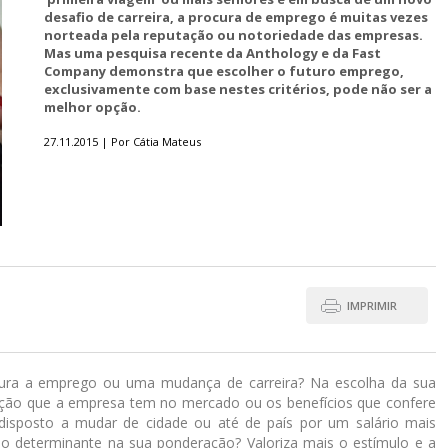
desafio de carreira, a procura de emprego é muitas vezes
norteada pela reputação ou notoriedade das empresas.
Mas uma pesquisa recente da Anthology e da Fast
Company demonstra que escolher o futuro emprego,
exclusivamente com base nestes critérios, pode não ser a
melhor opção.
27.11.2015 | Por Cátia Mateus
IMPRIMIR
ura a emprego ou uma mudança de carreira? Na escolha da sua
tação que a empresa tem no mercado ou os benefícios que confere
a disposto a mudar de cidade ou até de país por um salário mais
ão determinante na sua ponderação? Valoriza mais o estímulo e a