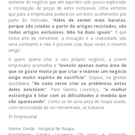
vertente do negócio que até aqui têm sido pouco explorada:
a concepção de peças de autor exclusivas. Uma vertente
que para a empresária poderá ter um bom acolhimento por
parte do mercado.
“Além de serem mais baratas,
porque são criadas a partir de artigos reciclados, são
todas artigos exclusivos. Não há duas iguais”
. É que
nesta arte de reinventar, a inovação e a criatividade são
uma constante e não é possível criar duas vezes o mesmo
artigo.
A quem queria criar o seu próprio negócio, a jovem
empresária aconselha a
“investir apenas numa área de
que se goste muito já que criar e manter um negócio
exige muito espírito de sacrifício”
. Depois, na gestão
quotidiana,
“de nada serve criar os problemas antes
deles existirem”
. Para Sandra Lourenço,
“a melhor
estratégia é lidar com as dificuldades à medida que
vão aparecendo”
. Como se de uma peça de roupa usada,
com necessidade de ser reinventada, se tratasse.
BI Empresarial
Nome:
Dedal - Hospital de Roupa
Fundadores:
Sandra Lourenço (29 anos) e Armando