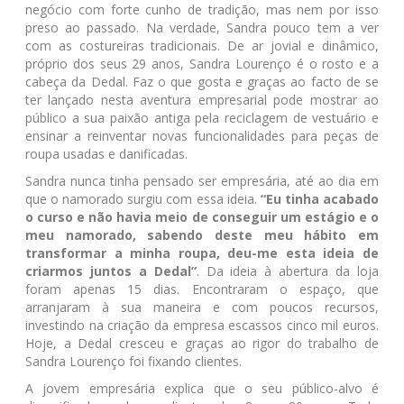
negócio com forte cunho de tradição, mas nem por isso
preso ao passado. Na verdade, Sandra pouco tem a ver
com as costureiras tradicionais. De ar jovial e dinâmico,
próprio dos seus 29 anos, Sandra Lourenço é o rosto e a
cabeça da Dedal. Faz o que gosta e graças ao facto de se
ter lançado nesta aventura empresarial pode mostrar ao
público a sua paixão antiga pela reciclagem de vestuário e
ensinar a reinventar novas funcionalidades para peças de
roupa usadas e danificadas.
Sandra nunca tinha pensado ser empresária, até ao dia em
que o namorado surgiu com essa ideia.
“Eu tinha acabado
o curso e não havia meio de conseguir um estágio e o
meu namorado, sabendo deste meu hábito em
transformar a minha roupa, deu-me esta ideia de
criarmos juntos a Dedal”
. Da ideia à abertura da loja
foram apenas 15 dias. Encontraram o espaço, que
arranjaram à sua maneira e com poucos recursos,
investindo na criação da empresa escassos cinco mil euros.
Hoje, a Dedal cresceu e graças ao rigor do trabalho de
Sandra Lourenço foi fixando clientes.
A jovem empresária explica que o seu público-alvo é