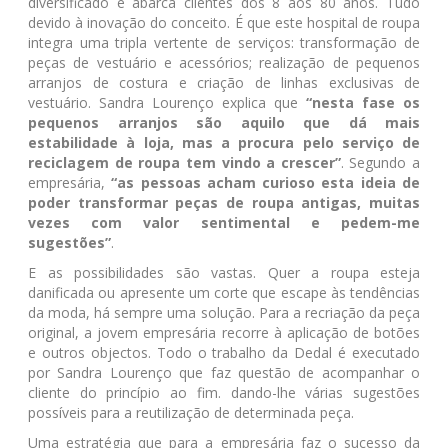
diversificado e abarca clientes dos 8 aos 80 anos. Tudo
devido à inovação do conceito. É que este hospital de roupa
integra uma tripla vertente de serviços: transformação de
peças de vestuário e acessórios; realização de pequenos
arranjos de costura e criação de linhas exclusivas de
vestuário. Sandra Lourenço explica que
“nesta fase os
pequenos arranjos são aquilo que dá mais
estabilidade à loja, mas a procura pelo serviço de
reciclagem de roupa tem vindo a crescer”
. Segundo a
empresária,
“as pessoas acham curioso esta ideia de
poder transformar peças de roupa antigas, muitas
vezes com valor sentimental e pedem-me
sugestões”
.
E as possibilidades são vastas. Quer a roupa esteja
danificada ou apresente um corte que escape às tendências
da moda, há sempre uma solução. Para a recriação da peça
original, a jovem empresária recorre à aplicação de botões
e outros objectos. Todo o trabalho da Dedal é executado
por Sandra Lourenço que faz questão de acompanhar o
cliente do princípio ao fim. dando-lhe várias sugestões
possíveis para a reutilização de determinada peça.
Uma estratégia que para a empresária faz o sucesso da