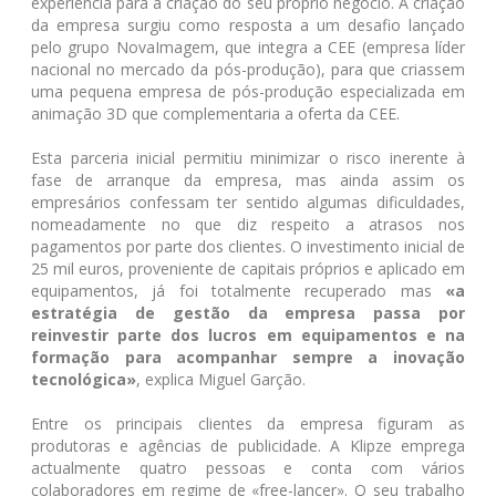
experiência para a criação do seu próprio negócio. A criação
da empresa surgiu como resposta a um desafio lançado
pelo grupo NovaImagem, que integra a CEE (empresa líder
nacional no mercado da pós-produção), para que criassem
uma pequena empresa de pós-produção especializada em
animação 3D que complementaria a oferta da CEE.
Esta parceria inicial permitiu minimizar o risco inerente à
fase de arranque da empresa, mas ainda assim os
empresários confessam ter sentido algumas dificuldades,
nomeadamente no que diz respeito a atrasos nos
pagamentos por parte dos clientes. O investimento inicial de
25 mil euros, proveniente de capitais próprios e aplicado em
equipamentos, já foi totalmente recuperado mas
«a
estratégia de gestão da empresa passa por
reinvestir parte dos lucros em equipamentos e na
formação para acompanhar sempre a inovação
tecnológica»
, explica Miguel Garção.
Entre os principais clientes da empresa figuram as
produtoras e agências de publicidade. A Klipze emprega
actualmente quatro pessoas e conta com vários
colaboradores em regime de «free-lancer». O seu trabalho