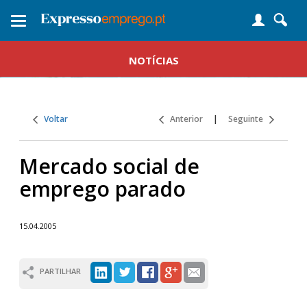
Toggle
navigation
NOTÍCIAS
Voltar
Anterior
|
Seguinte
Mercado social de
emprego parado
15.04.2005
PARTILHAR