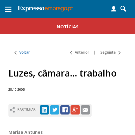
Toggle
navigation
NOTÍCIAS
Voltar
Anterior
|
Seguinte
Luzes, câmara... trabalho
28.10.2005
PARTILHAR
Marisa Antunes