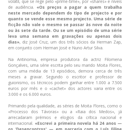
volátil, que se rege pelo «prime-time», por «shares» e níveis
de audiência.
«Os preços a pagar a quem trabalha
neste mercado dependem do tipo de projecto e por
quanto se vende esse mesmo projecto. Uma série de
ficção não vale o mesmo se passar às nove da noite
ou às sete da tarde. Ou se um episódio de uma série
leva uma semana em gravações ou apenas dois
dias»
, diz José Cruz, um dos três sócios da Herman Zap,
em conjunto com Herman José e Nuno Artur Silva.
Na Antinomia, empresa produtora da actriz Filomena
Gonçalves, uma série escrita pelo seu marido Moita Flores,
com uma média de 13 episódios, demora cerca de três
meses a gravar. Segundo o escritor e professor de
guionismo, os técnicos podem ganhar entre 1.000 a 7.500
euros por mês e o «cachet» dos actores varia entre os
3.000 e os 6.000 euros.
Primando pela qualidade, as séries de Moita Flores, como o
«Processo dos Távoras» ou a «Raia dos Medos», já
arrecadaram prémios e elogios da crítica nacional e
internacional.
«Escrevi a primeira novela há 24 anos —
os ‘Desencontros' — em parceria com o Luís Filipe