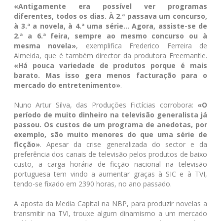
«Antigamente era possível ver programas
diferentes, todos os dias. À 2.ª passava um concurso,
à 3.ª a novela, à 4.ª uma série... Agora, assiste-se de
2.ª a 6.ª feira, sempre ao mesmo concurso ou à
mesma novela»
, exemplifica Frederico Ferreira de
Almeida, que é também director da produtora Freemantle.
«Há pouca variedade de produtos porque é mais
barato. Mas isso gera menos facturação para o
mercado do entretenimento»
.
Nuno Artur Silva, das Produções Fictícias corrobora:
«O
período de muito dinheiro na televisão generalista já
passou. Os custos de um programa de anedotas, por
exemplo, são muito menores do que uma série de
ficção»
. Apesar da crise generalizada do sector e da
preferência dos canais de televisão pelos produtos de baixo
custo, a carga horária de ficção nacional na televisão
portuguesa tem vindo a aumentar graças à SIC e à TVI,
tendo-se fixado em 2390 horas, no ano passado.
A aposta da Media Capital na NBP, para produzir novelas a
transmitir na TVI, trouxe algum dinamismo a um mercado