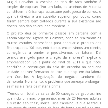
Miguel Carvalho. A escolha do tipo de raça também é
simples de explicar: “Por um lado, os asininos de Miranda
constituem a única raça autóctone portuguesa de burros, o
que dá direito a um subsídio superior; por outro, como
foram sempre bem tratados durante a sua existência são
dóceis, não dão coices, não mordem…”.
O projeto deu os primeiros passos em parceria com a
Escola Superior Agrária de Coimbra, onde se realizaram os
muitos estudos necessários para adequar o produto aos
fins traçados. “Só que, entretanto, encontrámos um cliente,
começámos a vender e precisávamos de faturar. Daí
termos avançado para a criação da empresa”, explica o
empreendedor. Só a partir do final de 2011 é que ficou
concluída a construção da sala de ordenha na pequena
unidade de transformação do leite que hoje em dia labora
em Coruche. A legalização do negócio também foi
demorada. No entanto, o problema que ameaça prolongar-
se mais é a falta de matéria-prima.
“Temos um total de cerca de 50 cabeças de gado asinino
que inclui um macho garanhão, mais de 20 fêmeas adultas
e o resto são crias”, indica Filipe Carvalho. O que se traduz
em cerca de 1500 quilos de leite de burra em pó por ano,