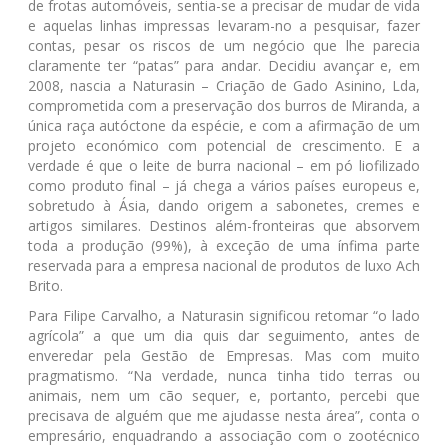
de frotas automóveis, sentia-se a precisar de mudar de vida
e aquelas linhas impressas levaram-no a pesquisar, fazer
contas, pesar os riscos de um negócio que lhe parecia
claramente ter “patas” para andar. Decidiu avançar e, em
2008, nascia a Naturasin – Criação de Gado Asinino, Lda,
comprometida com a preservação dos burros de Miranda, a
única raça autóctone da espécie, e com a afirmação de um
projeto económico com potencial de crescimento. E a
verdade é que o leite de burra nacional – em pó liofilizado
como produto final – já chega a vários países europeus e,
sobretudo à Ásia, dando origem a sabonetes, cremes e
artigos similares. Destinos além-fronteiras que absorvem
toda a produção (99%), à exceção de uma ínfima parte
reservada para a empresa nacional de produtos de luxo Ach
Brito.
Para Filipe Carvalho, a Naturasin significou retomar “o lado
agrícola” a que um dia quis dar seguimento, antes de
enveredar pela Gestão de Empresas. Mas com muito
pragmatismo. “Na verdade, nunca tinha tido terras ou
animais, nem um cão sequer, e, portanto, percebi que
precisava de alguém que me ajudasse nesta área”, conta o
empresário, enquadrando a associação com o zootécnico