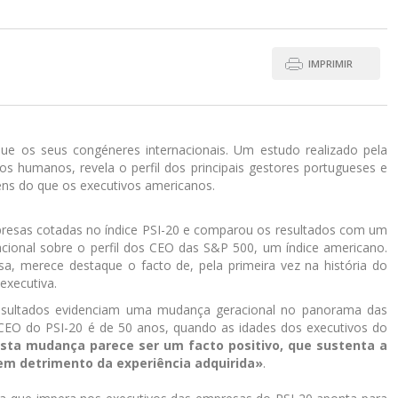
IMPRIMIR
e os seus congéneres internacionais. Um estudo realizado pela
s humanos, revela o perfil dos principais gestores portugueses e
ens do que os executivos americanos.
presas cotadas no índice PSI-20 e comparou os resultados com um
nacional sobre o perfil dos CEO das S&P 500, um índice americano.
a, merece destaque o facto de, pela primeira vez na história do
executiva.
 resultados evidenciam uma mudança geracional no panorama das
CEO do PSI-20 é de 50 anos, quando as idades dos executivos do
sta mudança parece ser um facto positivo, que sustenta a
 em detrimento da experiência adquirida»
.