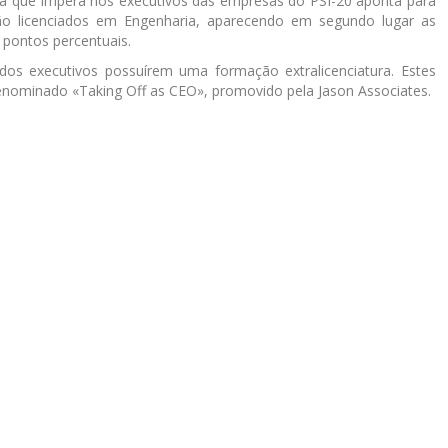
a que impera nos executivos das empresas do PSI-20 aponta para
o licenciados em Engenharia, aparecendo em segundo lugar as
 pontos percentuais.
dos executivos possuírem uma formação extralicenciatura. Estes
nominado «Taking Off as CEO», promovido pela Jason Associates.