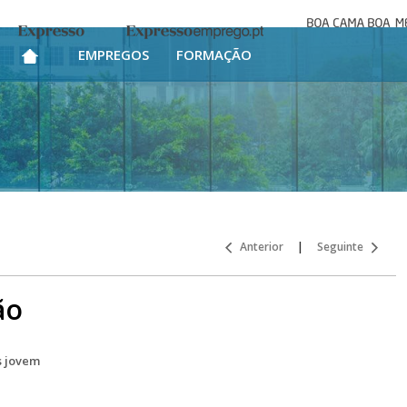
Boa cama bo
Expresso
Expresso Emprego
mesa
EMPREGOS
FORMAÇÃO
Anterior
|
Seguinte
ão
s jovem