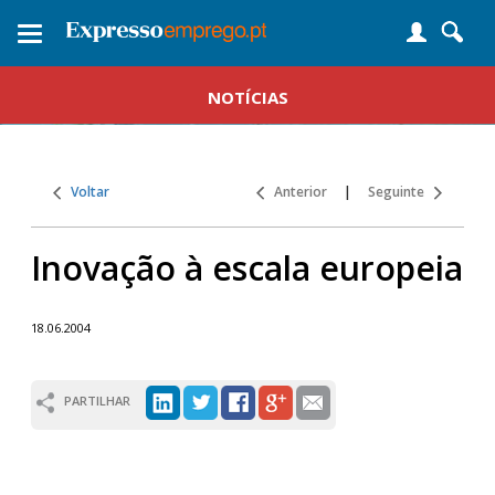
Toggle
navigation
NOTÍCIAS
Voltar
Anterior
|
Seguinte
Inovação à escala europeia
18.06.2004
PARTILHAR