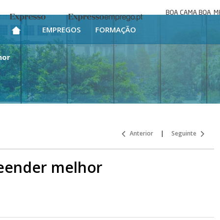
Boa cama bo
Expresso
Expresso Emprego
mesa
EMPREGOS
FORMAÇÃO
hor
Anterior
|
Seguinte
eender melhor