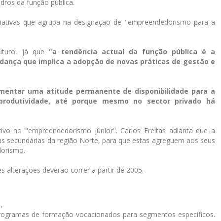
dros da função pública.
iciativas que agrupa na designação de "empreendedorismo para a
futuro, já que
"a tendência actual da função pública é a
dança que implica a adopção de novas práticas de gestão e
mentar uma atitude permanente de disponibilidade para a
produtividade, até porque mesmo no sector privado há
vo no "empreendedorismo júnior". Carlos Freitas adianta que a
as secundárias da região Norte, para que estas agreguem aos seus
orismo.
alterações deverão correr a partir de 2005.
,
rogramas de formação vocacionados para segmentos específicos.