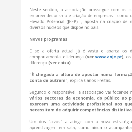
Neste sentido, a associação prossegue com os c
empreendedorismo e criação de empresas - como o
Elevado Potencial (JEEP) -, aposta na criação d
diversos núcleos que dispõe no país.
Novos programas
E se a oferta actual já é vasta e abarca os d
comportamental e liderança
(ver
www.anje.pt
)
, o
diferença
(ver caixa)
.
"É chegada a altura de apostar numa formaçã
conta de outrem"
, explica Carlos Freitas.
Segundo o responsável, a associação vai focar-se
vários sectores da economia, do público ao 
exercem uma actividade profissional aos qu
necessitam de adquirir competências distintiva
Um dos "alvos" a atingir com a nova estratég
aprendizagem em sala, como ainda o acompanham